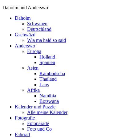
Dahoim und Anderswo
Dahoim
Schwaben
Deutschland
Gschwäzd
Wia ma hald so said
Anderswo
Europa
Holland
Spanien
Asien
Kambodscha
Thailand
Laos
Afrika
Namibia
Botswana
Kalender und Puzzle
Alle meine Kalender
Fotografie
Fotoparade
Foto und Co
Fahrrad