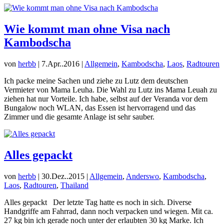
Wie kommt man ohne Visa nach
Kambodscha
von
herbb
|
7.Apr..2016
|
Allgemein
,
Kambodscha
,
Laos
,
Radtouren
Ich packe meine Sachen und ziehe zu Lutz dem deutschen
Vermieter von Mama Leuha. Die Wahl zu Lutz ins Mama Leuah zu
ziehen hat nur Vorteile. Ich habe, selbst auf der Veranda vor dem
Bungalow noch WLAN, das Essen ist hervorragend und das
Zimmer und die gesamte Anlage ist sehr sauber.
Alles gepackt
von
herbb
|
30.Dez..2015
|
Allgemein
,
Anderswo
,
Kambodscha
,
Laos
,
Radtouren
,
Thailand
Alles gepackt Der letzte Tag hatte es noch in sich. Diverse
Handgriffe am Fahrrad, dann noch verpacken und wiegen. Mit ca.
27 kg bin ich gerade noch unter der erlaubten 30 kg Marke. Ich