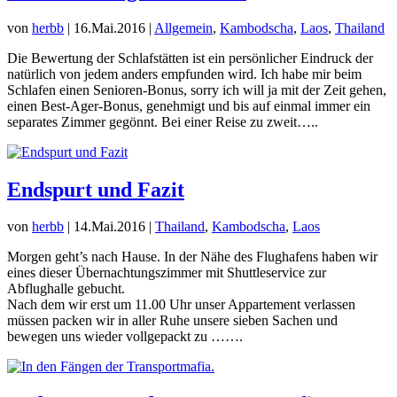
von
herbb
|
16.Mai.2016
|
Allgemein
,
Kambodscha
,
Laos
,
Thailand
Die Bewertung der Schlafstätten ist ein persönlicher Eindruck der
natürlich von jedem anders empfunden wird. Ich habe mir beim
Schlafen einen Senioren-Bonus, sorry ich will ja mit der Zeit gehen,
einen Best-Ager-Bonus, genehmigt und bis auf einmal immer ein
separates Zimmer gegönnt. Bei einer Reise zu zweit…..
Endspurt und Fazit
von
herbb
|
14.Mai.2016
|
Thailand
,
Kambodscha
,
Laos
Morgen geht’s nach Hause. In der Nähe des Flughafens haben wir
eines dieser Übernachtungszimmer mit Shuttleservice zur
Abflughalle gebucht.
Nach dem wir erst um 11.00 Uhr unser Appartement verlassen
müssen packen wir in aller Ruhe unsere sieben Sachen und
bewegen uns wieder vollgepackt zu …….