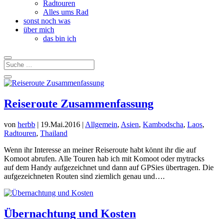
Radtouren
Alles ums Rad
sonst noch was
über mich
das bin ich
Reiseroute Zusammenfassung
von
herbb
|
19.Mai.2016
|
Allgemein
,
Asien
,
Kambodscha
,
Laos
,
Radtouren
,
Thailand
Wenn ihr Interesse an meiner Reiseroute habt könnt ihr die auf
Komoot abrufen. Alle Touren hab ich mit Komoot oder mytracks
auf dem Handy aufgezeichnet und dann auf GPSies übertragen. Die
aufgezeichneten Routen sind ziemlich genau und….
Übernachtung und Kosten