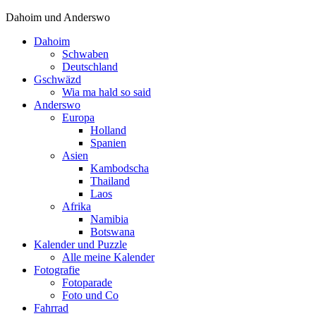
Dahoim und Anderswo
Dahoim
Schwaben
Deutschland
Gschwäzd
Wia ma hald so said
Anderswo
Europa
Holland
Spanien
Asien
Kambodscha
Thailand
Laos
Afrika
Namibia
Botswana
Kalender und Puzzle
Alle meine Kalender
Fotografie
Fotoparade
Foto und Co
Fahrrad