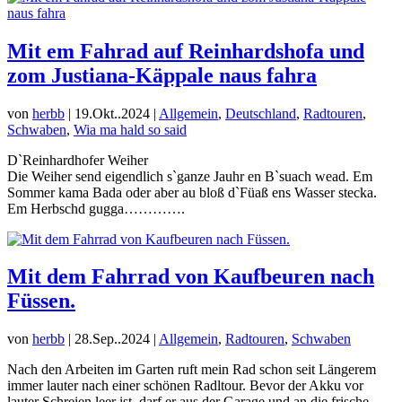
Mit em Fahrad auf Reinhardshofa und
zom Justiana-Käppale naus fahra
von
herbb
|
19.Okt..2024
|
Allgemein
,
Deutschland
,
Radtouren
,
Schwaben
,
Wia ma hald so said
D`Reinhardhofer Weiher
Die Weiher send eigendlich s`ganze Jauhr en B`suach wead. Em
Sommer kama Bada oder aber au bloß d`Füaß ens Wasser stecka.
Em Herbschd gugga………….
Mit dem Fahrrad von Kaufbeuren nach
Füssen.
von
herbb
|
28.Sep..2024
|
Allgemein
,
Radtouren
,
Schwaben
Nach den Arbeiten im Garten ruft mein Rad schon seit Längerem
immer lauter nach einer schönen Radltour. Bevor der Akku vor
lauter Schreien leer ist, darf er aus der Garage und an die frische