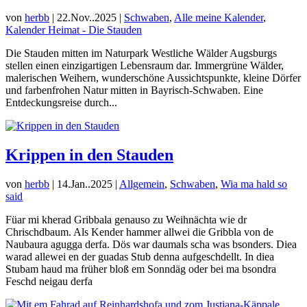
von
herbb
|
22.Nov..2025
|
Schwaben
,
Alle meine Kalender
,
Kalender Heimat - Die Stauden
Die Stauden mitten im Naturpark Westliche Wälder Augsburgs
stellen einen einzigartigen Lebensraum dar. Immergrüne Wälder,
malerischen Weihern, wunderschöne Aussichtspunkte, kleine Dörfer
und farbenfrohen Natur mitten in Bayrisch-Schwaben. Eine
Entdeckungsreise durch...
Krippen in den Stauden
von
herbb
|
14.Jan..2025
|
Allgemein
,
Schwaben
,
Wia ma hald so
said
Füar mi kherad Gribbala genauso zu Weihnächta wie dr
Chrischdbaum. Als Kender hammer allwei die Gribbla von de
Naubaura agugga derfa. Dös war daumals scha was bsonders. Diea
warad allewei en der guadas Stub denna aufgeschdellt. In diea
Stubam haud ma früher bloß em Sonndäg oder bei ma bsondra
Feschd neigau derfa