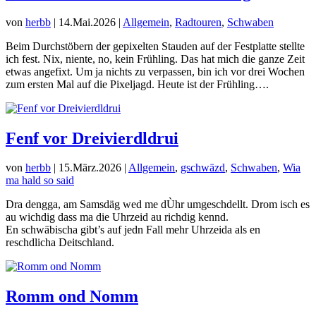
von
herbb
|
14.Mai.2026
|
Allgemein
,
Radtouren
,
Schwaben
Beim Durchstöbern der gepixelten Stauden auf der Festplatte stellte
ich fest. Nix, niente, no, kein Frühling. Das hat mich die ganze Zeit
etwas angefixt. Um ja nichts zu verpassen, bin ich vor drei Wochen
zum ersten Mal auf die Pixeljagd. Heute ist der Frühling….
Fenf vor Dreivierdldrui
von
herbb
|
15.März.2026
|
Allgemein
,
gschwäzd
,
Schwaben
,
Wia
ma hald so said
Dra dengga, am Samsdäg wed me dÙhr umgeschdellt. Drom isch es
au wichdig dass ma die Uhrzeid au richdig kennd.
En schwäbischa gibt’s auf jedn Fall mehr Uhrzeida als en
reschdlicha Deitschland.
Romm ond Nomm