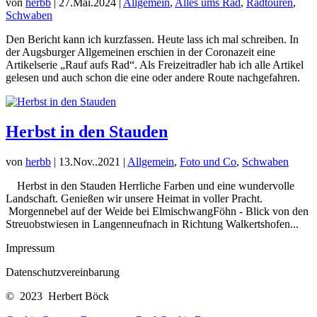
von
herbb
|
27.Mai.2024
|
Allgemein
,
Alles ums Rad
,
Radtouren
,
Schwaben
Den Bericht kann ich kurzfassen. Heute lass ich mal schreiben. In
der Augsburger Allgemeinen erschien in der Coronazeit eine
Artikelserie „Rauf aufs Rad“. Als Freizeitradler hab ich alle Artikel
gelesen und auch schon die eine oder andere Route nachgefahren.
Herbst in den Stauden
von
herbb
|
13.Nov..2021
|
Allgemein
,
Foto und Co
,
Schwaben
Herbst in den Stauden Herrliche Farben und eine wundervolle
Landschaft. Genießen wir unsere Heimat in voller Pracht.
Morgennebel auf der Weide bei ElmischwangFöhn - Blick von den
Streuobstwiesen in Langenneufnach in Richtung Walkertshofen...
Impressum
Datenschutzvereinbarung
© 2023 Herbert Böck