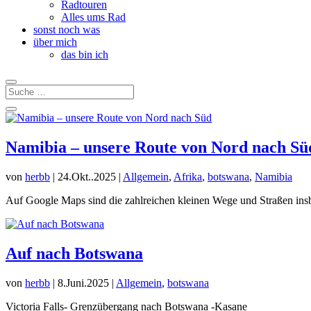
Radtouren
Alles ums Rad
sonst noch was
über mich
das bin ich
Namibia – unsere Route von Nord nach Sü
von
herbb
|
24.Okt..2025
|
Allgemein
,
Afrika
,
botswana
,
Namibia
Auf Google Maps sind die zahlreichen kleinen Wege und Straßen insbe
Auf nach Botswana
von
herbb
|
8.Juni.2025
|
Allgemein
,
botswana
Victoria Falls- Grenzübergang nach Botswana -Kasane