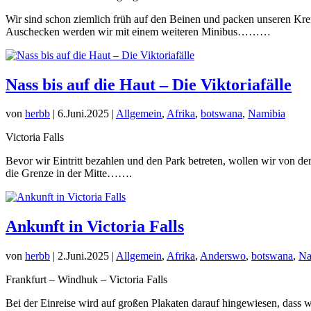
Wir sind schon ziemlich früh auf den Beinen und packen unseren Kre
Auschecken werden wir mit einem weiteren Minibus………
Nass bis auf die Haut – Die Viktoriafälle
von
herbb
|
6.Juni.2025
|
Allgemein
,
Afrika
,
botswana
,
Namibia
Victoria Falls
Bevor wir Eintritt bezahlen und den Park betreten, wollen wir von de
die Grenze in der Mitte…….
Ankunft in Victoria Falls
von
herbb
|
2.Juni.2025
|
Allgemein
,
Afrika
,
Anderswo
,
botswana
,
Na
Frankfurt – Windhuk – Victoria Falls
Bei der Einreise wird auf großen Plakaten darauf hingewiesen, dass 