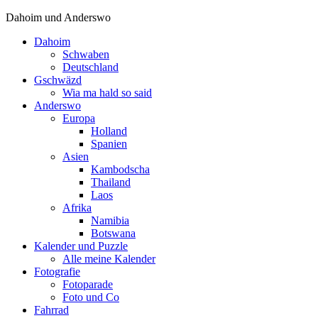
Dahoim und Anderswo
Dahoim
Schwaben
Deutschland
Gschwäzd
Wia ma hald so said
Anderswo
Europa
Holland
Spanien
Asien
Kambodscha
Thailand
Laos
Afrika
Namibia
Botswana
Kalender und Puzzle
Alle meine Kalender
Fotografie
Fotoparade
Foto und Co
Fahrrad