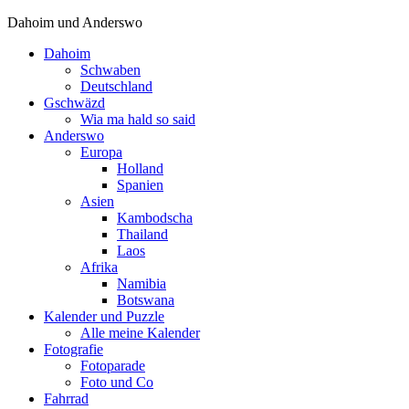
Dahoim und Anderswo
Dahoim
Schwaben
Deutschland
Gschwäzd
Wia ma hald so said
Anderswo
Europa
Holland
Spanien
Asien
Kambodscha
Thailand
Laos
Afrika
Namibia
Botswana
Kalender und Puzzle
Alle meine Kalender
Fotografie
Fotoparade
Foto und Co
Fahrrad