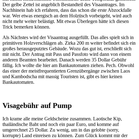
Der gelbe Zettel ist angeblich Bestandteil des Visaantrages. Im
Nachhinein hab ich erfahren, dass das schon die erste Abzockfalle
war. Wer etwas energisch an dem Holztisch vorbeigeht, wird auch
nicht mehr weiter belästigt. Mit etwas Überlegen hätte ich diesen
Trick bemerken können.
Als Nächstes wird der Visaantrag ausgefüllt. Das alles spielt sich in
primitiven Holzverschlägen ab. Zirka 200 m weiter befindet sich ein
großes herausgeputztes Gebäude. Wozu das gut ist, erschließt sich
mir nicht. Der Antrag mit Pass und Passfoto wird dann von einem
anderen Beamten bearbeitet. Danach werden 35 Dollar Gebühr
fällig. Ich wollte die hier am Bankautomaten ziehen. Pech. Obwohl
das einer der meistfrequentierten Grenzübergänge zwischen Laos
und Kambodscha mit massig Touristen ist, gibt es hier keinen
Bankautomaten.
Visagebühr auf Pump
Ich krame alle meine Geldscheine zusammen. Laotische Kip,
thailändische Baht und noch ein paar Euro, und komme auf
umgerechnet 25 Dollar. Zu wenig, um in das gelobte (sorry,
korrupte) Land einreisen zu können. Zum Glück kommt mir der