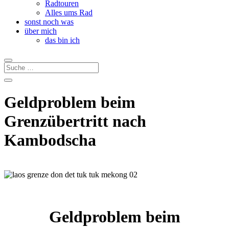
Radtouren
Alles ums Rad
sonst noch was
über mich
das bin ich
Geldproblem beim
Grenzübertritt nach
Kambodscha
Geldproblem beim