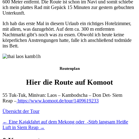
600 Meter entfernt. Die Route ist schon im Navi und somit schiebe
ich mein plattes Rad mit Gepäck 15 Minuten zur gestern gebuchten
Unterkunft.
Ich hab das erste Mal in diesem Urlaub ein richtiges Hotelzimmer,
mit allem, was dazugehört. Auf dem ca. 300 m entfernten
Nachtmarkt gibt’s noch was zu essen. Obwohl ich heute keine
körperlichen Anstrengungen hatte, falle ich anschließend todmüde
ins Bett.
Routenplan
Hier die Route auf Komoot
55 Tuk-Tuk, Minivan: Laos – Kambodscha – Don Det- Siem
Reap
–
https://www.komoot.de/tour/1409619233
Übersicht der Tour
←
Eine Kajakfahrt auf dem Mekong oder -Stirb langsam
Heiße
Luft in Siem Reap
→