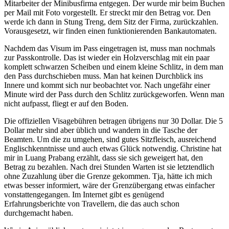
Mitarbeiter der Minibusfirma entgegen. Der wurde mir beim Buchen
per Mail mit Foto vorgestellt. Er streckt mir den Betrag vor. Den
werde ich dann in Stung Treng, dem Sitz der Firma, zurückzahlen.
Vorausgesetzt, wir finden einen funktionierenden Bankautomaten.
Nachdem das Visum im Pass eingetragen ist, muss man nochmals
zur Passkontrolle. Das ist wieder ein Holzverschlag mit ein paar
komplett schwarzen Scheiben und einem kleine Schlitz, in dem man
den Pass durchschieben muss. Man hat keinen Durchblick ins
Innere und kommt sich nur beobachtet vor. Nach ungefähr einer
Minute wird der Pass durch den Schlitz zurückgeworfen. Wenn man
nicht aufpasst, fliegt er auf den Boden.
Die offiziellen Visagebühren betragen übrigens nur 30 Dollar. Die 5
Dollar mehr sind aber üblich und wandern in die Tasche der
Beamten. Um die zu umgehen, sind gutes Sitzfleisch, ausreichend
Englischkenntnisse und auch etwas Glück notwendig. Christine hat
mir in Luang Prabang erzählt, dass sie sich geweigert hat, den
Betrag zu bezahlen. Nach drei Stunden Warten ist sie letztendlich
ohne Zuzahlung über die Grenze gekommen. Tja, hätte ich mich
etwas besser informiert, wäre der Grenzübergang etwas einfacher
vonstattengegangen. Im Internet gibt es genügend
Erfahrungsberichte von Travellern, die das auch schon
durchgemacht haben.