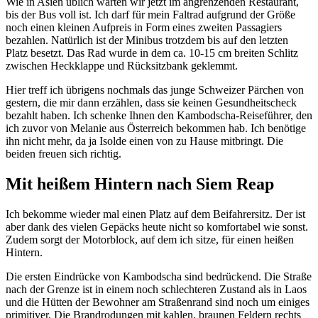
Wie in Asien üblich warten wir jetzt im angrenzenden Restaurant,
bis der Bus voll ist. Ich darf für mein Faltrad aufgrund der Größe
noch einen kleinen Aufpreis in Form eines zweiten Passagiers
bezahlen. Natürlich ist der Minibus trotzdem bis auf den letzten
Platz besetzt. Das Rad wurde in dem ca. 10-15 cm breiten Schlitz
zwischen Heckklappe und Rücksitzbank geklemmt.
Hier treff ich übrigens nochmals das junge Schweizer Pärchen von
gestern, die mir dann erzählen, dass sie keinen Gesundheitscheck
bezahlt haben. Ich schenke Ihnen den Kambodscha-Reiseführer, den
ich zuvor von Melanie aus Österreich bekommen hab. Ich benötige
ihn nicht mehr, da ja Isolde einen von zu Hause mitbringt. Die
beiden freuen sich richtig.
Mit heißem Hintern nach Siem Reap
Ich bekomme wieder mal einen Platz auf dem Beifahrersitz. Der ist
aber dank des vielen Gepäcks heute nicht so komfortabel wie sonst.
Zudem sorgt der Motorblock, auf dem ich sitze, für einen heißen
Hintern.
Die ersten Eindrücke von Kambodscha sind bedrückend. Die Straße
nach der Grenze ist in einem noch schlechteren Zustand als in Laos
und die Hütten der Bewohner am Straßenrand sind noch um einiges
primitiver. Die Brandrodungen mit kahlen, braunen Feldern rechts