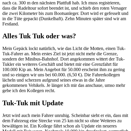
nach ca. 300 m den nächsten Plattfuß hab. Ich muss registrieren,
dass die Radeltour sofort beendet ist, und schieb den roten Versager
die zwei Kilometer bis zum Bootsanleger. Dort wird er gefesselt und
in die Tüte gepackt (Dunkelhaft). Zehn Minuten später sind wir am
Festland.
Alles Tuk Tuk oder was?
Mein Gepäck lockt natürlich, wie das Licht die Motten, einen Tuk-
Tuk-Fahrer an. Mein erstes Ziel ist jetzt nicht mehr die Grenze,
sondern der Minibus-Bahnhof. Dort angekommen wittert der Tuk-
Tukler ein weiteres Geschäft und bietet mir eine Grenzfahrt für
100.000 Kip an. Mein Angebot für 50.000 erscheint ihm zu gering
und so einigen wir uns bei 60.000. (6,50 €). Die Fahrerkollegen
lächeln und scherzen aufgrund seines etwas in die Jahre
gekommenen Vehikels. Je länger ich mir das anschaue, umso mehr
gebe ich den Kollegen recht.
Tuk-Tuk mit Update
Jetzt wird auch mein Fahrer unruhig. Scheinbar sieht er ein, dass mit
dem Fahrzeug eine Strecke von 25 km nicht so ohne Weiteres zu
bewältigen ist. Ein Kollege fährt schon als Update ein neueres