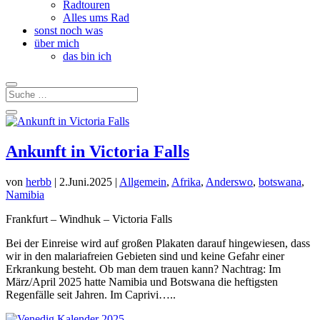
Radtouren
Alles ums Rad
sonst noch was
über mich
das bin ich
Ankunft in Victoria Falls
von
herbb
|
2.Juni.2025
|
Allgemein
,
Afrika
,
Anderswo
,
botswana
,
Namibia
Frankfurt – Windhuk – Victoria Falls
Bei der Einreise wird auf großen Plakaten darauf hingewiesen, dass
wir in den malariafreien Gebieten sind und keine Gefahr einer
Erkrankung besteht. Ob man dem trauen kann? Nachtrag: Im
März/April 2025 hatte Namibia und Botswana die heftigsten
Regenfälle seit Jahren. Im Caprivi…..