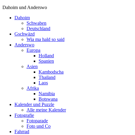
Dahoim und Anderswo
Dahoim
Schwaben
Deutschland
Gschwäzd
Wia ma hald so said
Anderswo
Europa
Holland
Spanien
Asien
Kambodscha
Thailand
Laos
Afrika
Namibia
Botswana
Kalender und Puzzle
Alle meine Kalender
Fotografie
Fotoparade
Foto und Co
Fahrrad