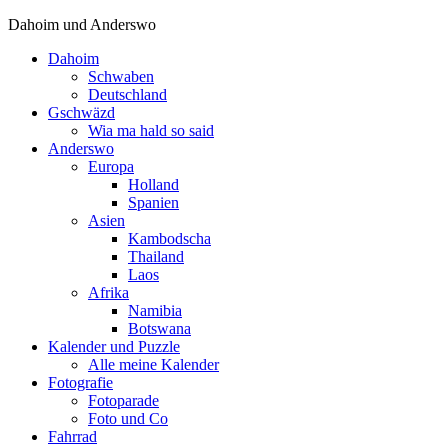
Dahoim und Anderswo
Dahoim
Schwaben
Deutschland
Gschwäzd
Wia ma hald so said
Anderswo
Europa
Holland
Spanien
Asien
Kambodscha
Thailand
Laos
Afrika
Namibia
Botswana
Kalender und Puzzle
Alle meine Kalender
Fotografie
Fotoparade
Foto und Co
Fahrrad