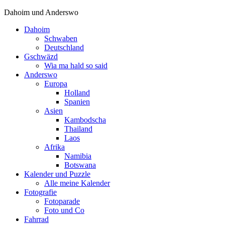
Dahoim und Anderswo
Dahoim
Schwaben
Deutschland
Gschwäzd
Wia ma hald so said
Anderswo
Europa
Holland
Spanien
Asien
Kambodscha
Thailand
Laos
Afrika
Namibia
Botswana
Kalender und Puzzle
Alle meine Kalender
Fotografie
Fotoparade
Foto und Co
Fahrrad