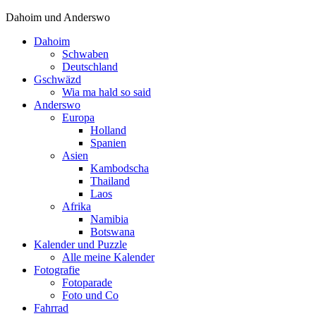
Dahoim und Anderswo
Dahoim
Schwaben
Deutschland
Gschwäzd
Wia ma hald so said
Anderswo
Europa
Holland
Spanien
Asien
Kambodscha
Thailand
Laos
Afrika
Namibia
Botswana
Kalender und Puzzle
Alle meine Kalender
Fotografie
Fotoparade
Foto und Co
Fahrrad