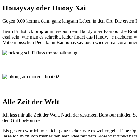
Houayxay oder Huoay Xai
Gegen 9.00 kommt dann ganz langsam Leben in den Ort. Die ersten Fr
Beim Frühstück programmiere auf dem Handy über Komoot die Route na
egal sein, wie man es schreibt, leider findet das Handy, je nachde
Mit ein bisschen Pech kann Banhouayxay auch wieder mal zusammeng
Alle Zeit der Welt
Ich lass mir alle Zeit der Welt. Nach der gestrigen Bergtour mit den 
den Griff bekomme.
Bis gestern war ich mir nicht ganz sicher, wie es weiter geht. E
lasse ich mich von meiner genialen Idee mit dem Slowboat direkt nac