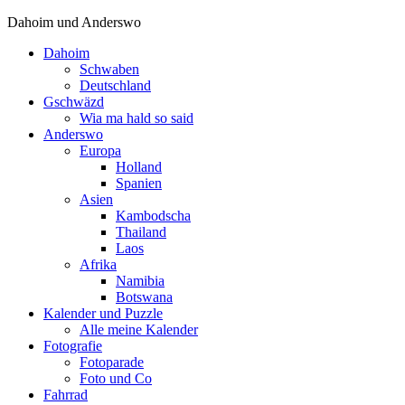
Dahoim und Anderswo
Dahoim
Schwaben
Deutschland
Gschwäzd
Wia ma hald so said
Anderswo
Europa
Holland
Spanien
Asien
Kambodscha
Thailand
Laos
Afrika
Namibia
Botswana
Kalender und Puzzle
Alle meine Kalender
Fotografie
Fotoparade
Foto und Co
Fahrrad