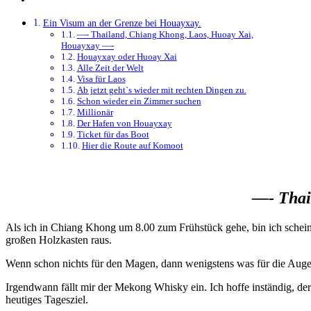
Ein Visum an der Grenze bei Houayxay.
—- Thailand, Chiang Khong, Laos, Huoay Xai,
Houayxay —-
Houayxay oder Huoay Xai
Alle Zeit der Welt
Visa für Laos
Ab jetzt geht`s wieder mit rechten Dingen zu.
Schon wieder ein Zimmer suchen
Millionär
Der Hafen von Houayxay
Ticket für das Boot
Hier die Route auf Komoot
—- Thai
Als ich in Chiang Khong um 8.00 zum Frühstück gehe, bin ich scheinb
großen Holzkasten raus.
Wenn schon nichts für den Magen, dann wenigstens was für die Augen
Irgendwann fällt mir der Mekong Whisky ein. Ich hoffe inständig, der
heutiges Tagesziel.