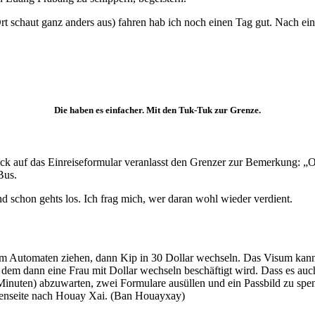
 Ort schaut ganz anders aus) fahren hab ich noch einen Tag gut. Nach 
Die haben es einfacher. Mit den Tuk-Tuk zur Grenze.
 Blick auf das Einreiseformular veranlasst den Grenzer zur Bemerkung: 
Bus.
d schon gehts los. Ich frag mich, wer daran wohl wieder verdient.
am Automaten ziehen, dann Kip in 30 Dollar wechseln. Das Visum kann 
 dem dann eine Frau mit Dollar wechseln beschäftigt wird. Dass es auc
0 Minuten) abzuwarten, zwei Formulare ausüllen und ein Passbild zu spend
ßenseite nach Houay Xai. (Ban Houayxay)