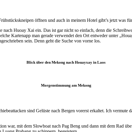
ühstückskneipen öffnen und auch in meinem Hotel gibt’s jetzt was fü
ch Huoay Xai ein. Das ist gar nicht so einfach, denn die Schreibwei
m welche Kartenapp man gerade verwendet den Ort entweder unter „Hou
eschrieben sein. Denn geht die Suche von vorne los.
Blick über den Mekong nach Houayxay in Laos
Morgenstimmung am Mekong
Schiebeattacken sind Gelüste nach Bergen vorerst erkaltet. Ich vermute d
ine Option war, mit dem Slowboat nach Pag Beng und dann mit dem Rad
h Luang Prabang zu schippern, begeistern.