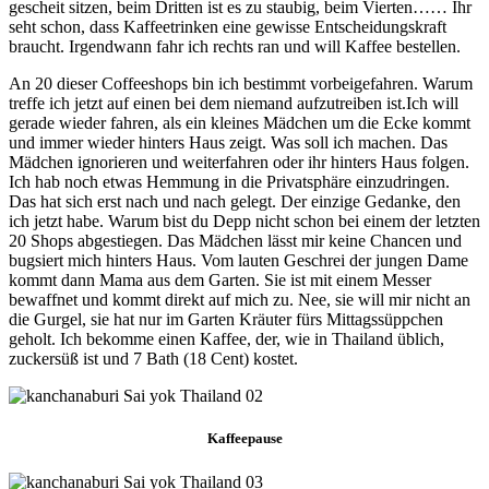
gescheit sitzen, beim Dritten ist es zu staubig, beim Vierten…… Ihr
seht schon, dass Kaffeetrinken eine gewisse Entscheidungskraft
braucht. Irgendwann fahr ich rechts ran und will Kaffee bestellen.
An 20 dieser Coffeeshops bin ich bestimmt vorbeigefahren. Warum
treffe ich jetzt auf einen bei dem niemand aufzutreiben ist.Ich will
gerade wieder fahren, als ein kleines Mädchen um die Ecke kommt
und immer wieder hinters Haus zeigt. Was soll ich machen. Das
Mädchen ignorieren und weiterfahren oder ihr hinters Haus folgen.
Ich hab noch etwas Hemmung in die Privatsphäre einzudringen.
Das hat sich erst nach und nach gelegt. Der einzige Gedanke, den
ich jetzt habe. Warum bist du Depp nicht schon bei einem der letzten
20 Shops abgestiegen. Das Mädchen lässt mir keine Chancen und
bugsiert mich hinters Haus. Vom lauten Geschrei der jungen Dame
kommt dann Mama aus dem Garten. Sie ist mit einem Messer
bewaffnet und kommt direkt auf mich zu. Nee, sie will mir nicht an
die Gurgel, sie hat nur im Garten Kräuter fürs Mittagssüppchen
geholt. Ich bekomme einen Kaffee, der, wie in Thailand üblich,
zuckersüß ist und 7 Bath (18 Cent) kostet.
Kaffeepause