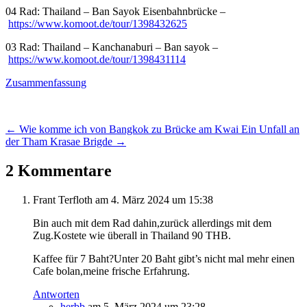
04 Rad: Thailand – Ban Sayok Eisenbahnbrücke –
https://www.komoot.de/tour/1398432625
03 Rad: Thailand – Kanchanaburi – Ban sayok –
https://www.komoot.de/tour/1398431114
Zusammenfassung
←
Wie komme ich von Bangkok zu Brücke am Kwai
Ein Unfall an
der Tham Krasae Brigde
→
2 Kommentare
Frant Terfloth
am 4. März 2024 um 15:38
Bin auch mit dem Rad dahin,zurück allerdings mit dem
Zug.Kostete wie überall in Thailand 90 THB.
Kaffee für 7 Baht?Unter 20 Baht gibt’s nicht mal mehr einen
Cafe bolan,meine frische Erfahrung.
Antworten
herbb
am 5. März 2024 um 23:28