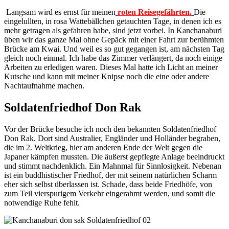
Langsam wird es ernst für meinen
roten
Reisegefährten.
Die
eingelullten, in rosa Wattebällchen getauchten Tage, in denen ich es
mehr getragen als gefahren habe, sind jetzt vorbei. In Kanchanaburi
üben wir das ganze Mal ohne Gepäck mit einer Fahrt zur berühmten
Brücke am Kwai. Und weil es so gut gegangen ist, am nächsten Tag
gleich noch einmal. Ich habe das Zimmer verlängert, da noch einige
Arbeiten zu erledigen waren. Dieses Mal hatte ich Licht an meiner
Kutsche und kann mit meiner Knipse noch die eine oder andere
Nachtaufnahme machen.
Soldatenfriedhof Don Rak
Vor der Brücke besuche ich noch den bekannten Soldatenfriedhof
Don Rak. Dort sind Australier, Engländer und Holländer begraben,
die im 2. Weltkrieg, hier am anderen Ende der Welt gegen die
Japaner kämpfen mussten. Die äußerst gepflegte Anlage beeindruckt
und stimmt nachdenklich. Ein Mahnmal für Sinnlosigkeit. Nebenan
ist ein buddhistischer Friedhof, der mit seinem natürlichen Scharm
eher sich selbst überlassen ist. Schade, dass beide Friedhöfe, von
zum Teil vierspurigem Verkehr eingerahmt werden, und somit die
notwendige Ruhe fehlt.