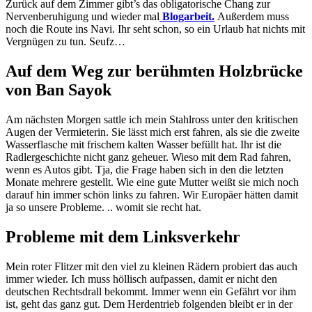
Zurück auf dem Zimmer gibt’s das obligatorische Chang zur
Nervenberuhigung und wieder mal
Blogarbeit.
Außerdem muss
noch die Route ins Navi. Ihr seht schon, so ein Urlaub hat nichts mit
Vergnügen zu tun. Seufz…
Auf dem Weg zur berühmten Holzbrücke
von Ban Sayok
Am nächsten Morgen sattle ich mein Stahlross unter den kritischen
Augen der Vermieterin. Sie lässt mich erst fahren, als sie die zweite
Wasserflasche mit frischem kalten Wasser befüllt hat. Ihr ist die
Radlergeschichte nicht ganz geheuer. Wieso mit dem Rad fahren,
wenn es Autos gibt. Tja, die Frage haben sich in den die letzten
Monate mehrere gestellt. Wie eine gute Mutter weißt sie mich noch
darauf hin immer schön links zu fahren. Wir Europäer hätten damit
ja so unsere Probleme. .. womit sie recht hat.
Probleme mit dem Linksverkehr
Mein roter Flitzer mit den viel zu kleinen Rädern probiert das auch
immer wieder. Ich muss höllisch aufpassen, damit er nicht den
deutschen Rechtsdrall bekommt. Immer wenn ein Gefährt vor ihm
ist, geht das ganz gut. Dem Herdentrieb folgenden bleibt er in der