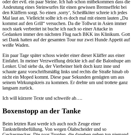
oder der evtl. ein paar Steine. Ich hab schon mitbekommen dass die
Andeutung eines Steinwurfes für einen gewissen Bremseffekt bei
den Kläffern sorgt. So einen ‚sorry‘, Scheißköter schreie ich jedes
Mal laut an. Vielleicht sollte ich es doch mal mit einem lauten „Du
kommst auf den Grill“ versuchen. Da die Tollwut in Asien immer
noch stark verbreitet ist buche ich nach so einer Attacke in
Gedanken immer den nächsten Flug nach BKK ins Klinikum. Gott
sei Dank hatten auf der gesamten Tour nur zwei Hunde Appetit auf
weiße Waden.
Ein paar Tage später schoss wieder einer dieser Kläffer aus einer
Einfahrt. In meiner Verzweiflung drückte ich auf die Balonhupe am
Lenker. Und siehe da, der Vierbeiner hielt doch kurz inne und
schaute ganz vorschriftsmäßig links und rechts die Straße hinab ob
nicht ein Moped kommt. Diese paar Sekunden genügten um aus
seinem Wirkungskreis zu kommen. Er drehte um und trottete ganz
langsam zurück.
Ich will kürzere Texte und schweife ab….
Boxenstopp an der Tanke
Beim letzten Rast werde ich auch noch Zeuge einer
Tankstellenbefüllung. Von wegen Ölabscheider und so
Geckesmeckes. Die paar Tropfen, die daneben gehen tun niemand