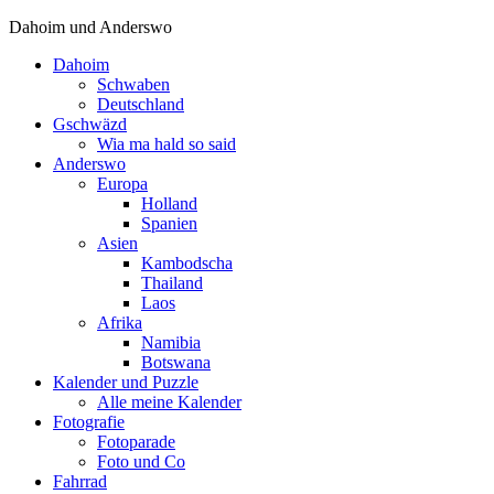
Dahoim und Anderswo
Dahoim
Schwaben
Deutschland
Gschwäzd
Wia ma hald so said
Anderswo
Europa
Holland
Spanien
Asien
Kambodscha
Thailand
Laos
Afrika
Namibia
Botswana
Kalender und Puzzle
Alle meine Kalender
Fotografie
Fotoparade
Foto und Co
Fahrrad