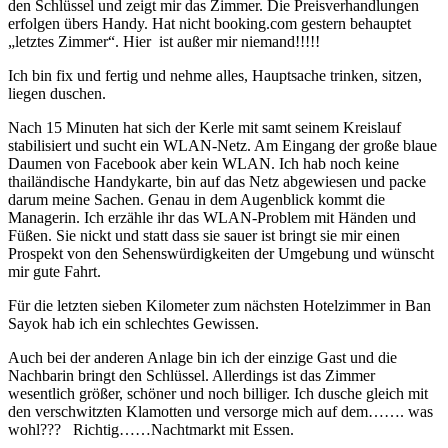
den Schlüssel und zeigt mir das Zimmer. Die Preisverhandlungen
erfolgen übers Handy. Hat nicht booking.com gestern behauptet
„letztes Zimmer“. Hier ist außer mir niemand!!!!!
Ich bin fix und fertig und nehme alles, Hauptsache trinken, sitzen,
liegen duschen.
Nach 15 Minuten hat sich der Kerle mit samt seinem Kreislauf
stabilisiert und sucht ein WLAN-Netz. Am Eingang der große blaue
Daumen von Facebook aber kein WLAN. Ich hab noch keine
thailändische Handykarte, bin auf das Netz abgewiesen und packe
darum meine Sachen. Genau in dem Augenblick kommt die
Managerin. Ich erzähle ihr das WLAN-Problem mit Händen und
Füßen. Sie nickt und statt dass sie sauer ist bringt sie mir einen
Prospekt von den Sehenswürdigkeiten der Umgebung und wünscht
mir gute Fahrt.
Für die letzten sieben Kilometer zum nächsten Hotelzimmer in Ban
Sayok hab ich ein schlechtes Gewissen.
Auch bei der anderen Anlage bin ich der einzige Gast und die
Nachbarin bringt den Schlüssel. Allerdings ist das Zimmer
wesentlich größer, schöner und noch billiger. Ich dusche gleich mit
den verschwitzten Klamotten und versorge mich auf dem……. was
wohl??? Richtig……Nachtmarkt mit Essen.