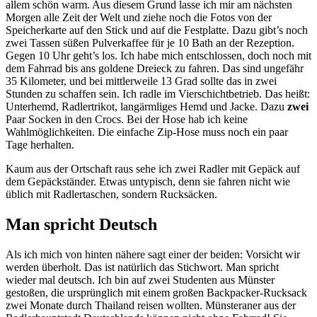
allem schön warm. Aus diesem Grund lasse ich mir am nächsten
Morgen alle Zeit der Welt und ziehe noch die Fotos von der
Speicherkarte auf den Stick und auf die Festplatte. Dazu gibt’s noch
zwei Tassen süßen Pulverkaffee für je 10 Bath an der Rezeption.
Gegen 10 Uhr geht’s los. Ich habe mich entschlossen, doch noch mit
dem Fahrrad bis ans goldene Dreieck zu fahren. Das sind ungefähr
35 Kilometer, und bei mittlerweile 13 Grad sollte das in zwei
Stunden zu schaffen sein. Ich radle im Vierschichtbetrieb. Das heißt:
Unterhemd, Radlertrikot, langärmliges Hemd und Jacke. Dazu
zwei
Paar Socken in den Crocs. Bei der Hose hab ich keine
Wahlmöglichkeiten. Die einfache Zip-Hose muss noch ein paar
Tage herhalten.
Kaum aus der Ortschaft raus sehe ich zwei Radler mit Gepäck auf
dem Gepäckständer. Etwas untypisch, denn sie fahren nicht wie
üblich mit Radlertaschen, sondern Rucksäcken.
Man spricht Deutsch
Als ich mich von hinten nähere sagt einer der beiden: Vorsicht wir
werden überholt. Das ist natürlich das Stichwort. Man spricht
wieder mal deutsch. Ich bin auf zwei Studenten aus Münster
gestoßen, die ursprünglich mit einem großen Backpacker-Rucksack
zwei Monate durch Thailand reisen wollten. Münsteraner aus der