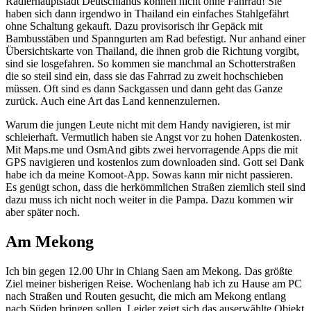
Radlerhauptstadt Deutschlands können nicht ohne Fahrrad! Sie
haben sich dann irgendwo in Thailand ein einfaches Stahlgefährt
ohne Schaltung gekauft. Dazu provisorisch ihr Gepäck mit
Bambusstäben und Spanngurten am Rad befestigt. Nur anhand einer
Übersichtskarte von Thailand, die ihnen grob die Richtung vorgibt,
sind sie losgefahren. So kommen sie manchmal an Schotterstraßen
die so steil sind ein, dass sie das Fahrrad zu zweit hochschieben
müssen. Oft sind es dann Sackgassen und dann geht das Ganze
zurück. Auch eine Art das Land kennenzulernen.
Warum die jungen Leute nicht mit dem Handy navigieren, ist mir
schleierhaft. Vermutlich haben sie Angst vor zu hohen Datenkosten.
Mit Maps.me und OsmAnd gibts zwei hervorragende Apps die mit
GPS navigieren und kostenlos zum downloaden sind. Gott sei Dank
habe ich da meine Komoot-App. Sowas kann mir nicht passieren.
Es genügt schon, dass die herkömmlichen Straßen ziemlich steil sind
dazu muss ich nicht noch weiter in die Pampa. Dazu kommen wir
aber später noch.
Am Mekong
Ich bin gegen 12.00 Uhr in Chiang Saen am Mekong. Das größte
Ziel meiner bisherigen Reise. Wochenlang hab ich zu Hause am PC
nach Straßen und Routen gesucht, die mich am Mekong entlang
nach Süden bringen sollen. Leider zeigt sich das auserwählte Objekt