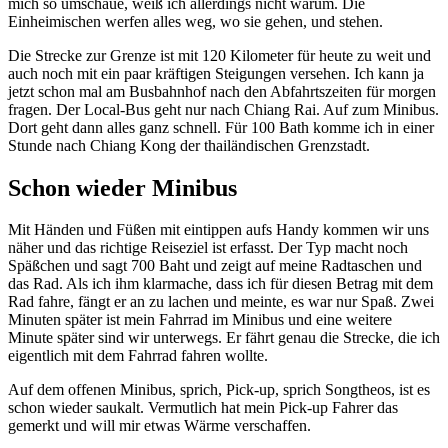
mich so umschaue, weiß ich allerdings nicht warum. Die
Einheimischen werfen alles weg, wo sie gehen, und stehen.
Die Strecke zur Grenze ist mit 120 Kilometer für heute zu weit und
auch noch mit ein paar kräftigen Steigungen versehen. Ich kann ja
jetzt schon mal am Busbahnhof nach den Abfahrtszeiten für morgen
fragen. Der Local-Bus geht nur nach Chiang Rai. Auf zum Minibus.
Dort geht dann alles ganz schnell. Für 100 Bath komme ich in einer
Stunde nach Chiang Kong der thailändischen Grenzstadt.
Schon wieder Minibus
Mit Händen und Füßen mit eintippen aufs Handy kommen wir uns
näher und das richtige Reiseziel ist erfasst. Der Typ macht noch
Späßchen und sagt 700 Baht und zeigt auf meine Radtaschen und
das Rad. Als ich ihm klarmache, dass ich für diesen Betrag mit dem
Rad fahre, fängt er an zu lachen und meinte, es war nur Spaß. Zwei
Minuten später ist mein Fahrrad im Minibus und eine weitere
Minute später sind wir unterwegs. Er fährt genau die Strecke, die ich
eigentlich mit dem Fahrrad fahren wollte.
Auf dem offenen Minibus, sprich, Pick-up, sprich Songtheos, ist es
schon wieder saukalt. Vermutlich hat mein Pick-up Fahrer das
gemerkt und will mir etwas Wärme verschaffen.