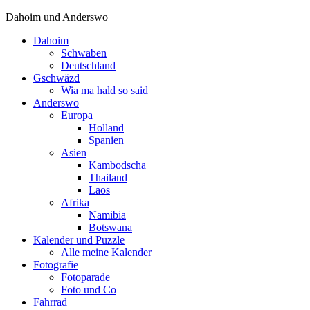
Dahoim und Anderswo
Dahoim
Schwaben
Deutschland
Gschwäzd
Wia ma hald so said
Anderswo
Europa
Holland
Spanien
Asien
Kambodscha
Thailand
Laos
Afrika
Namibia
Botswana
Kalender und Puzzle
Alle meine Kalender
Fotografie
Fotoparade
Foto und Co
Fahrrad