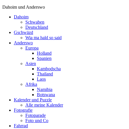
Dahoim und Anderswo
Dahoim
Schwaben
Deutschland
Gschwäzd
Wia ma hald so said
Anderswo
Europa
Holland
Spanien
Asien
Kambodscha
Thailand
Laos
Afrika
Namibia
Botswana
Kalender und Puzzle
Alle meine Kalender
Fotografie
Fotoparade
Foto und Co
Fahrrad