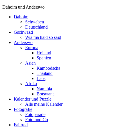
Dahoim und Anderswo
Dahoim
Schwaben
Deutschland
Gschwäzd
Wia ma hald so said
Anderswo
Europa
Holland
Spanien
Asien
Kambodscha
Thailand
Laos
Afrika
Namibia
Botswana
Kalender und Puzzle
Alle meine Kalender
Fotografie
Fotoparade
Foto und Co
Fahrrad