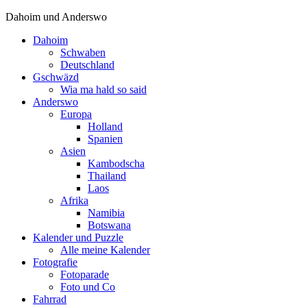
Dahoim und Anderswo
Dahoim
Schwaben
Deutschland
Gschwäzd
Wia ma hald so said
Anderswo
Europa
Holland
Spanien
Asien
Kambodscha
Thailand
Laos
Afrika
Namibia
Botswana
Kalender und Puzzle
Alle meine Kalender
Fotografie
Fotoparade
Foto und Co
Fahrrad