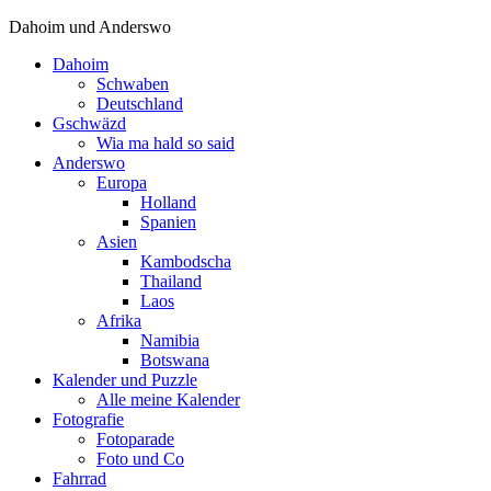
Dahoim und Anderswo
Dahoim
Schwaben
Deutschland
Gschwäzd
Wia ma hald so said
Anderswo
Europa
Holland
Spanien
Asien
Kambodscha
Thailand
Laos
Afrika
Namibia
Botswana
Kalender und Puzzle
Alle meine Kalender
Fotografie
Fotoparade
Foto und Co
Fahrrad