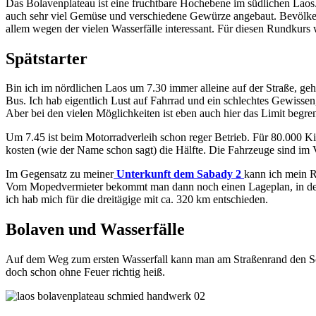
Das Bolavenplateau ist eine fruchtbare Hochebene im südlichen Laos.
auch sehr viel Gemüse und verschiedene Gewürze angebaut. Bevölkert
allem wegen der vielen Wasserfälle interessant. Für diesen Rundkurs
Spätstarter
Bin ich im nördlichen Laos um 7.30 immer alleine auf der Straße, ge
Bus. Ich hab eigentlich Lust auf Fahrrad und ein schlechtes Gewissen
Aber bei den vielen Möglichkeiten ist eben auch hier das Limit begren
Um 7.45 ist beim Motorradverleih schon reger Betrieb. Für 80.000 Kip 
kosten (wie der Name schon sagt) die Hälfte. Die Fahrzeuge sind im 
Im Gegensatz zu meiner
Unterkunft dem Sabady 2
kann ich mein R
Vom Mopedvermieter bekommt man dann noch einen Lageplan, in dem 
ich hab mich für die dreitägige mit ca. 320 km entschieden.
Bolaven und Wasserfälle
Auf dem Weg zum ersten Wasserfall kann man am Straßenrand den Schm
doch schon ohne Feuer richtig heiß.