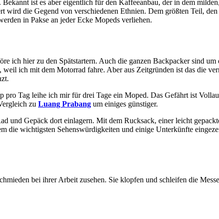
 Bekannt ist es aber eigentlich für den Kaffeeanbau, der in dem mild
 wird die Gegend von verschiedenen Ethnien. Dem größten Teil, den La
 werden in Pakse an jeder Ecke Mopeds verliehen.
höre ich hier zu den Spätstartern. Auch die ganzen Backpacker sind u
, weil ich mit dem Motorrad fahre. Aber aus Zeitgründen ist das die ve
zt.
pro Tag leihe ich mir für drei Tage ein Moped. Das Gefährt ist Vollaut
Vergleich zu
Luang Prabang
um einiges günstiger.
ad und Gepäck dort einlagern. Mit dem Rucksack, einer leicht gepackten
die wichtigsten Sehenswürdigkeiten und einige Unterkünfte eingezei
ieden bei ihrer Arbeit zusehen. Sie klopfen und schleifen die Messe