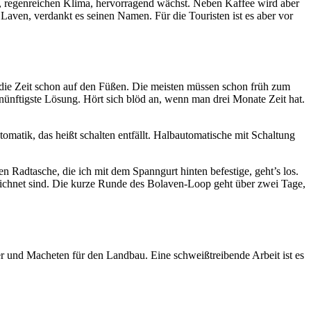
en, regenreichen Klima, hervorragend wächst. Neben Kaffee wird aber
ven, verdankt es seinen Namen. Für die Touristen ist es aber vor
m die Zeit schon auf den Füßen. Die meisten müssen schon früh zum
rnünftigste Lösung. Hört sich blöd an, wenn man drei Monate Zeit hat.
omatik, das heißt schalten entfällt. Halbautomatische mit Schaltung
 Radtasche, die ich mit dem Spanngurt hinten befestige, geht’s los.
chnet sind. Die kurze Runde des Bolaven-Loop geht über zwei Tage,
r und Macheten für den Landbau. Eine schweißtreibende Arbeit ist es