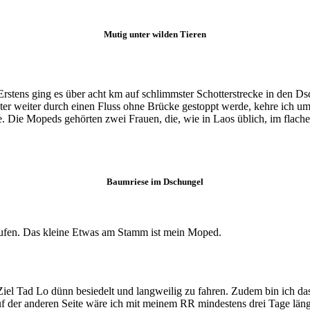
Mutig unter wilden Tieren
stens ging es über acht km auf schlimmster Schotterstrecke in den Dschu
ometer weiter durch einen Fluss ohne Brücke gestoppt werde, kehre ich 
 Die Mopeds gehörten zwei Frauen, die, wie in Laos üblich, im flache
Baumriese im Dschungel
ufen. Das kleine Etwas am Stamm ist mein Moped.
el Tad Lo dünn besiedelt und langweilig zu fahren. Zudem bin ich das R
 der anderen Seite wäre ich mit meinem RR mindestens drei Tage län