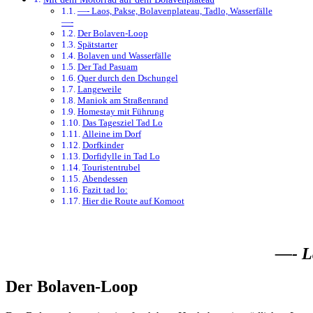
—- Laos, Pakse, Bolavenplateau, Tadlo, Wasserfälle
—-
Der Bolaven-Loop
Spätstarter
Bolaven und Wasserfälle
Der Tad Pasuam
Quer durch den Dschungel
Langeweile
Maniok am Straßenrand
Homestay mit Führung
Das Tagesziel Tad Lo
Alleine im Dorf
Dorfkinder
Dorfidylle in Tad Lo
Touristentrubel
Abendessen
Fazit tad lo:
Hier die Route auf Komoot
—- La
Der Bolaven-Loop