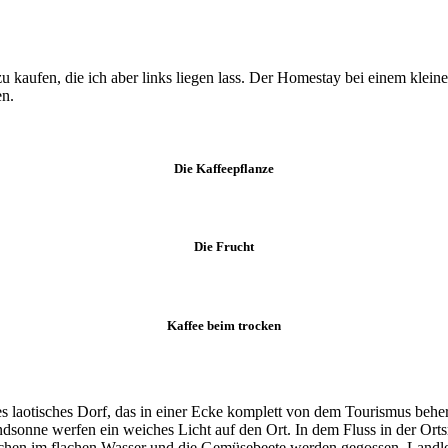
 kaufen, die ich aber links liegen lass. Der Homestay bei einem kleinen
en.
Die Kaffeepflanze
Die Frucht
Kaffee beim trocken
nes laotisches Dorf, das in einer Ecke komplett von dem Tourismus beh
sonne werfen ein weiches Licht auf den Ort. In dem Fluss in der Ortsm
hen im flachen Wasser und die Gemüsebeete werden gegossen. Landle