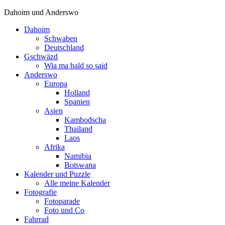
Dahoim und Anderswo
Dahoim
Schwaben
Deutschland
Gschwäzd
Wia ma hald so said
Anderswo
Europa
Holland
Spanien
Asien
Kambodscha
Thailand
Laos
Afrika
Namibia
Botswana
Kalender und Puzzle
Alle meine Kalender
Fotografie
Fotoparade
Foto und Co
Fahrrad