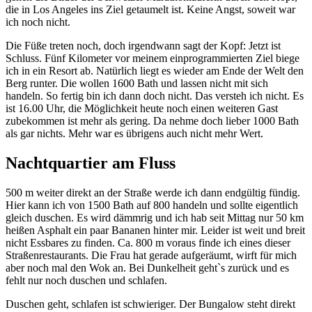
die in Los Angeles ins Ziel getaumelt ist. Keine Angst, soweit war
ich noch nicht.
Die Füße treten noch, doch irgendwann sagt der Kopf: Jetzt ist
Schluss. Fünf Kilometer vor meinem einprogrammierten Ziel biege
ich in ein Resort ab. Natürlich liegt es wieder am Ende der Welt den
Berg runter. Die wollen 1600 Bath und lassen nicht mit sich
handeln. So fertig bin ich dann doch nicht. Das versteh ich nicht. Es
ist 16.00 Uhr, die Möglichkeit heute noch einen weiteren Gast
zubekommen ist mehr als gering. Da nehme doch lieber 1000 Bath
als gar nichts. Mehr war es übrigens auch nicht mehr Wert.
Nachtquartier am Fluss
500 m weiter direkt an der Straße werde ich dann endgültig fündig.
Hier kann ich von 1500 Bath auf 800 handeln und sollte eigentlich
gleich duschen. Es wird dämmrig und ich hab seit Mittag nur 50 km
heißen Asphalt ein paar Bananen hinter mir. Leider ist weit und breit
nicht Essbares zu finden. Ca. 800 m voraus finde ich eines dieser
Straßenrestaurants. Die Frau hat gerade aufgeräumt, wirft für mich
aber noch mal den Wok an. Bei Dunkelheit geht`s zurück und es
fehlt nur noch duschen und schlafen.
Duschen geht, schlafen ist schwieriger. Der Bungalow steht direkt