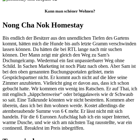
Kann man schöner Wohnen?
Nong Cha Nok Homestay
Bis endlich der Besitzer aus den unendlichen Tiefen des Gartens
kommt, hätten mich die Hunde bis aufs letzte Gramm verschwinden
lassen können. Da hätten die bei RTL lange nach mir suchen
können. Der Mann zeigt mir gleich den Weg zu Sam’s
Dschungelcamp. Wiedermal ein fast unpassierbarer Weg ohne
Schild. In Sachen Marketing ist noch Platz nach oben. Aber Sam ist
bei den oben genannten Buchungsportalen gelistet, mein
Gesprächspartner nicht. Er kommt auch nicht auf die Idee seine
Zimmer anzubieten. Vielleicht ging er davon aus, dass ich schon
gebucht hatte. Wir kommen ein wenig ins Ratschen. Er auf Thai, ich
mit englisch „häppchenweise“ oder bröggalaweis wie dr Schwaub
so sait. Eine Talkrunde könnten wir nicht bestreiten. Kommen aber
überein, dass ich bei ihm wohnen werde. Kostet allerdings die
atemberaubende Summe von 6 € mehr. Er lässt nicht mit sich
handeln. Für die 6 Euronen Aufschlag hab ich ein super Internet,
warme Dusche, und wie sich am nächsten Tag rausstellte, war ein
continentl. Breakfest im Preis inbegriffen.