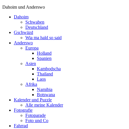
Dahoim und Anderswo
Dahoim
Schwaben
Deutschland
Gschwäzd
Wia ma hald so said
Anderswo
Europa
Holland
Spanien
Asien
Kambodscha
Thailand
Laos
Afrika
Namibia
Botswana
Kalender und Puzzle
Alle meine Kalender
Fotografie
Fotoparade
Foto und Co
Fahrrad