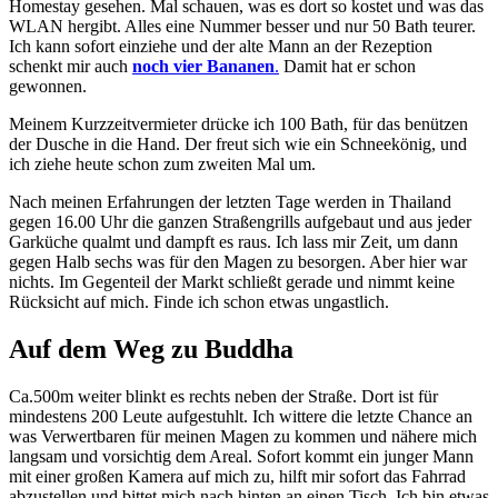
Homestay gesehen. Mal schauen, was es dort so kostet und was das
WLAN hergibt. Alles eine Nummer besser und nur 50 Bath teurer.
Ich kann sofort einziehe und der alte Mann an der Rezeption
schenkt mir auch
noch vier Bananen
.
Damit hat er schon
gewonnen.
Meinem Kurzzeitvermieter drücke ich 100 Bath, für das benützen
der Dusche in die Hand. Der freut sich wie ein Schneekönig, und
ich ziehe heute schon zum zweiten Mal um.
Nach meinen Erfahrungen der letzten Tage werden in Thailand
gegen 16.00 Uhr die ganzen Straßengrills aufgebaut und aus jeder
Garküche qualmt und dampft es raus. Ich lass mir Zeit, um dann
gegen Halb sechs was für den Magen zu besorgen. Aber hier war
nichts. Im Gegenteil der Markt schließt gerade und nimmt keine
Rücksicht auf mich. Finde ich schon etwas ungastlich.
Auf dem Weg zu Buddha
Ca.500m weiter blinkt es rechts neben der Straße. Dort ist für
mindestens 200 Leute aufgestuhlt. Ich wittere die letzte Chance an
was Verwertbaren für meinen Magen zu kommen und nähere mich
langsam und vorsichtig dem Areal. Sofort kommt ein junger Mann
mit einer großen Kamera auf mich zu, hilft mir sofort das Fahrrad
abzustellen und bittet mich nach hinten an einen Tisch. Ich bin etwas