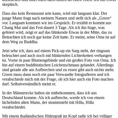
skeptisch.
Dass das kein Restaurant sein kann, wird mir langsam klar. Der
junge Mann fragt nach meinem Namen und stellt sich als „Green“
vor. Langsam kommen wir ins Gespräch. Er erzählt er kommt aus
Chang Mai und das Fest dauert 3 Tage. Als ich ihn frage, was
gefeiert wird, zeigt er auf das blinkende Etwas in der Mitte, das zu
Betrachten ich noch gar keine Zeit hatte. Er meint, seine Oma ist auf
dem Weg zu Buddha.
Jetzt sehe ich, dass auf einem Pick-up ein Sarg steht, der ringsum
beleuchtet und auch noch mit blinkenden Lichterketten verhangen
ist. Vorne in paar Blumengebinde und ein großes Foto von Oma. Ich
bin auf einem buddhistischen Leichenschmaus gelandet. Allerdings
sind gerade alle am Aufbrechen und zu essen gibt auch nichts mehr.
Green muss dann noch ein paar Verwandte fotografieren und ich
verabschiede mich mit der Frage, ob ich hier auch ein Foto machen
darf. Selbstverständlich meint er.
In der Männerecke haben sie mitbekommen, dass ich aus
Deutschland komme. Als ich aufbreche, werde ich von einem
lächelnden alten Mann, der strammsteht mit Hilla, Hilla
verabschiedet.
Mit einem thailändischen Hitlergruß im Kopf radle ich bei völliger