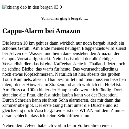
Von nun an ging`s bergab…..
Cappu-Alarm bei Amazon
Die letzten 10 km geht es dann wirklich nur noch bergab. Auch ein
schönes Gefühl. Am Ende meines heutigen Etappenziels wird zuerst
bei 7elven der Wasser- und beim danebenstehenden Amazon der
Cappu- Vorrat aufgestockt. Nein das ist nicht der allmächtige
Versandhändler, das ist eine Kaffeehauskette in Thailand. Jetzt noch
ne schöne Bleibe, das war‘s für heute. Das verursacht allerdings
noch etwas Kopfschmerzen. Natürlich ist hier, abseits des großen
Touri-Rummels, alles in Thai beschriftet und man muss ein bisschen
raten, ob der Hinweis am Straßenrand auch wirklich ein Hotel ist.
Am Fluss ca. 100m hinter der Hauptstraße werde ich fündig. Dort
sitzt eine alte Frau, die fast nicht laufen kann vor der Rezeption.
Durch Schreien kann sie ihren Sohn alarmieren, der mir dann das
Zimmer übergibt. Der erste Gang führt unter die Dusche und ist
gleichzeitig noch Waschtag. Leider ist das WLAN auf dem Zimmer
derart schlecht, dass ich keine Seite öffnen kann.
Neben dem 7elven habe ich vorhin beim Vorbeifahren einen