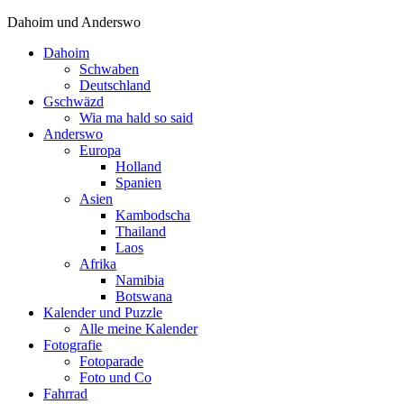
Dahoim und Anderswo
Dahoim
Schwaben
Deutschland
Gschwäzd
Wia ma hald so said
Anderswo
Europa
Holland
Spanien
Asien
Kambodscha
Thailand
Laos
Afrika
Namibia
Botswana
Kalender und Puzzle
Alle meine Kalender
Fotografie
Fotoparade
Foto und Co
Fahrrad