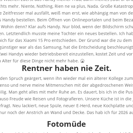
hts mehr. Niente, Nothing, Rien ne va plus, Nada. Große Katastroph
 Zeitfresser mal ausfällt, weiß man erst, wie abhängig man von dem
es Handy bestellen. Beim Öffnen von Onlineportalen und beim Bez
t. Wohin denn? Klar aufs Handy. Nur blöd, wenn der Bildschirm schw
Letztendlich musste meine Tochter ein neues bestellen. Ich ha
ch für das Xiaomi 15 Pro entschieden. Der Grund war die zu dem
ünstiger war als das Samsung, hat die Entscheidung beschleunigt. 
Zwei Handys wieder betriebsbereit einzustellen, kostet Zeit und vo
lter für diese Dinge nicht mehr habe. 🤮
Rentner haben nie Zeit.
den Spruch geärgert, wenn ihn wieder mal ein älterer Kollege zum
benso und nerve meine Mitmenschen mit der abgedroschenen Weish
weilig. Man geht alles mit mehr Ruhe an. Es dauert, bis ich in die
so Freude wie Reisen und Fotografieren. Unsere Küche ist in die
ragt. Neu lackiert, neue Spüle, neuer E-Herd, neue Kochplatte und
t nur noch der Anstrich an Wand und Decke. Das hab ich für 2026 a
Fotomüde