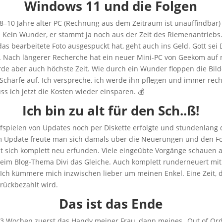
Windows 11 und die Folgen
8–10 Jahre alter PC (Rechnung aus dem Zeitraum ist unauffindbar)
st. Kein Wunder, er stammt ja noch aus der Zeit des Riemenantriebs
das bearbeitete Foto ausgespuckt hat, geht auch ins Geld. Gott se
 Nach längerer Recherche hat ein neuer Mini-PC von Geekom auf 
e aber auch höchste Zeit. Wie durch ein Wunder floppen die Bild
Schärfe auf. Ich verspreche, ich werde ihn pflegen und immer recht
 ich jetzt die Kosten wieder einsparen. 💰
Ich bin zu alt für den Sch..ß!
ufspielen von Updates noch per Diskette erfolgte und stundenlang 
em Update freute man sich damals über die Neuerungen und den For
 hat sich komplett neu erfunden. Viele eingeübte Vorgänge schaue
eim Blog-Thema Divi das Gleiche. Auch komplett runderneuert mit 
! Ich kümmere mich inzwischen lieber um meinen Enkel. Eine Zeit, d
rückbezahlt wird.
Das ist das Ende
3 Wochen zuerst das Handy meiner Frau, dann meines „Out of Orde