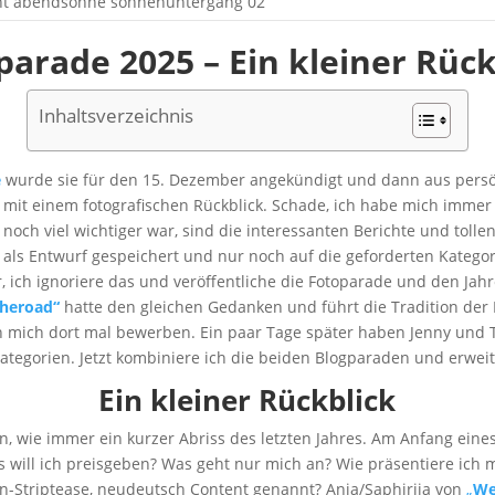
parade 2025 – Ein kleiner Rück
Inhaltsverzeichnis
e
wurde sie für den 15. Dezember angekündigt und dann aus pers
a mit einem fotografischen Rückblick. Schade, ich habe mich immer
noch viel wichtiger war, sind die interessanten Berichte und tollen
als Entwurf gespeichert und nur noch auf die geforderten Kategor
 ich ignoriere das und veröffentliche die Fotoparade und den Jahr
heroad“
hatte den gleichen Gedanken und führt die Tradition der
ich mich dort mal bewerben. Ein paar Tage später haben Jenny und
Kategorien. Jetzt kombiniere ich die beiden Blogparaden und erwe
Ein kleiner Rückblick
, wie immer ein kurzer Abriss des letzten Jahres. Am Anfang eine
s will ich preisgeben? Was geht nur mich an? Wie präsentiere ich m
len-Striptease, neudeutsch Content genannt? Anja/Saphirija von
„
We