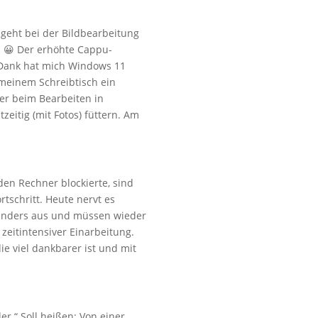
 geht bei der Bildbearbeitung
. 😀 Der erhöhte Cappu-
i Dank hat mich Windows 11
meinem Schreibtisch ein
er beim Bearbeiten in
zeitig (mit Fotos) füttern. Am
den Rechner blockierte, sind
tschritt. Heute nervt es
n anders aus und müssen wieder
zeitintensiver Einarbeitung.
ie viel dankbarer ist und mit
r.“ Soll heißen: Von einer