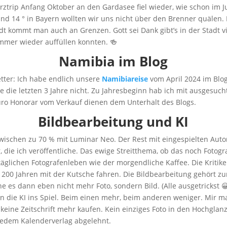
rztrip Anfang Oktober an den Gardasee fiel wieder, wie schon im J
 und 14 ° in Bayern wollten wir uns nicht über den Brenner quälen. I
adt kommt man auch an Grenzen. Gott sei Dank gibt’s in der Stadt v
mmer wieder auffüllen konnten. 🍻
Namibia im Blog
tter: Ich habe endlich unsere
Namibiareise
vom April 2024 im Blo
wie die letzten 3 Jahre nicht. Zu Jahresbeginn hab ich mit ausgesuch
Euro Honorar vom Verkauf dienen dem Unterhalt des Blogs.
Bildbearbeitung und KI
zwischen zu 70 % mit Luminar Neo. Der Rest mit eingespielten Au
 die ich veröffentliche. Das ewige Streitthema, ob das noch Fotografi
äglichen Fotografenleben wie der morgendliche Kaffee. Die Kritike
r 200 Jahren mit der Kutsche fahren. Die Bildbearbeitung gehört zur
e es dann eben nicht mehr Foto, sondern Bild. (Alle ausgetrickst 
die KI ins Spiel. Beim einen mehr, beim anderen weniger. Mir ma
 keine Zeitschrift mehr kaufen. Kein einziges Foto in den Hochglan
jedem Kalenderverlag abgelehnt.