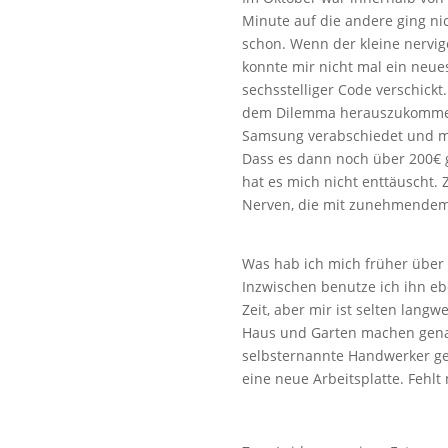
Minute auf die andere ging nic
schon. Wenn der kleine nervige
konnte mir nicht mal ein neu
sechsstelliger Code verschick
dem Dilemma herauszukommen. 
Samsung verabschiedet und mi
Dass es dann noch über 200€ g
hat es mich nicht enttäuscht. 
Nerven, die mit zunehmendem A
Was hab ich mich früher über 
Inzwischen benutze ich ihn e
Zeit, aber mir ist selten lang
Haus und Garten machen genau
selbsternannte Handwerker gef
eine neue Arbeitsplatte. Fehl