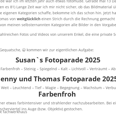
e war ich im letzten Jahr auch etwas fotomüde. Gerade mal 13 Da
ren es 81) Lange Zeit war ich mir nicht sicher, ob das Bildmaterial
e eigenen Kategorien schaffe, bekomme ich das schon hin. Jetzt 
omas von
weitglücklich
einen Strich durch die Rechnung gemacht
 von meinen selbsternannten Kategorien alle Bilder in den Vorgab
ahlreichen Fotos und Videos von unserem Enkel, die eine private S
 Gequatsche, 🥱 kommen wir zur eigentlichen Aufgabe:
Susan`s Fotoparade 2025
Farbenfroh – Steinig – Spiegelnd – Kalt – Lichtvoll – Verträumt – Ab
Jenny und Thomas Fotoparade 202
– Weit – Leuchtend – Tief – Magie – Begegnung – Wachstum – Verbun
Farbenfroh
eher etwas farbintensiver und strahlender nachzubearbeiten. Bei 
cherviertel ins Auge (bzw. Objektiv) gestochen.