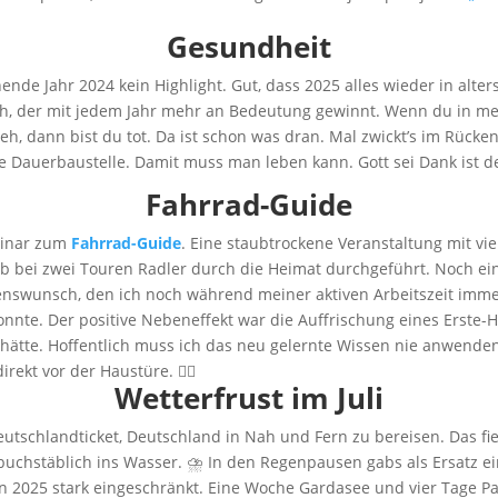
.
Gesundheit
nde Jahr 2024 kein Highlight. Gut, dass 2025 alles wieder in alte
ruch, der mit jedem Jahr mehr an Bedeutung gewinnt. Wenn du in 
eh, dann bist du tot. Da ist schon was dran. Mal zwickt’s im Rücken
e Dauerbaustelle. Damit muss man leben kann. Gott sei Dank ist de
Fahrrad-
Guide
minar zum
Fahrrad-Guide
. Eine staubtrockene Veranstaltung mit vi
b bei zwei Touren Radler durch die Heimat durchgeführt. Noch ein
enswunsch, den ich noch während meiner aktiven Arbeitszeit imme
onnte. Der positive Nebeneffekt war die Auffrischung eines Erste-H
hätte. Hoffentlich muss ich das neu gelernte Wissen nie anwenden.
irekt vor der Haustüre. 🚵‍♀️
Wetterfrust im Juli
eutschlandticket, Deutschland in Nah und Fern zu bereisen. Das f
uchstäblich ins Wasser. ⛈️ In den Regenpausen gabs als Ersatz ei
n 2025 stark eingeschränkt. Eine Woche Gardasee und vier Tage P