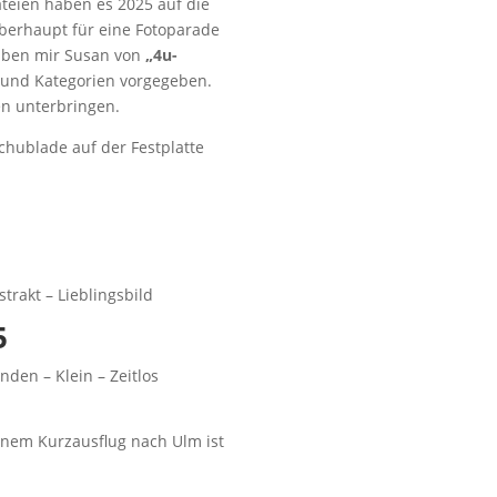
teien haben es 2025 auf die
 überhaupt für eine Fotoparade
haben mir Susan von
„4u-
 und Kategorien vorgegeben.
en unterbringen.
chublade auf der Festplatte
strakt – Lieblingsbild
5
den – Klein – Zeitlos
einem Kurzausflug nach Ulm ist