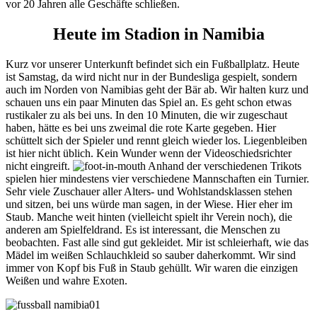
vor 20 Jahren alle Geschäfte schließen.
Heute im Stadion in Namibia
Kurz vor unserer Unterkunft befindet sich ein Fußballplatz. Heute
ist Samstag, da wird nicht nur in der Bundesliga gespielt, sondern
auch im Norden von Namibias geht der Bär ab. Wir halten kurz und
schauen uns ein paar Minuten das Spiel an. Es geht schon etwas
rustikaler zu als bei uns. In den 10 Minuten, die wir zugeschaut
haben, hätte es bei uns zweimal die rote Karte gegeben. Hier
schüttelt sich der Spieler und rennt gleich wieder los. Liegenbleiben
ist hier nicht üblich. Kein Wunder wenn der Videoschiedsrichter
nicht eingreift.
Anhand der verschiedenen Trikots
spielen hier mindestens vier verschiedene Mannschaften ein Turnier.
Sehr viele Zuschauer aller Alters- und Wohlstandsklassen stehen
und sitzen, bei uns würde man sagen, in der Wiese. Hier eher im
Staub. Manche weit hinten (vielleicht spielt ihr Verein noch), die
anderen am Spielfeldrand. Es ist interessant, die Menschen zu
beobachten. Fast alle sind gut gekleidet. Mir ist schleierhaft, wie das
Mädel im weißen Schlauchkleid so sauber daherkommt. Wir sind
immer von Kopf bis Fuß in Staub gehüllt. Wir waren die einzigen
Weißen und wahre Exoten.