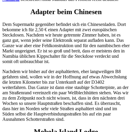
Adapter beim Chinesen
Dem Supermarkt gegenüber befindet sich ein Chinesenladen. Dort
bekomme ich für 2,50 € einen Adapter mit zwei europäischen
Steckdosen. Nachdem wir heute getrennte Zimmer haben, ist es
ganz gut, wenn jeder seine Elektronik separat aufladen kann. Das
Ganze war aber eine Fehlkonstruktion und für den namibischen eher
Markt ungeeignet. Er ist so groß und breit, dass er meistens den in
Namibia üblichen Kippschalter für die Steckdose verdeckt und
somit oft unbrauchbar ist.
Nachdem wir bisher auf der asphaltierten, eher langweiligen B8
gefahren sind, wollen wir in der Hoffnung auf etwas Abwechslung
die letzten Kilometer bis zur Unterkunft auf der D3402
weiterfahren. Das Ganze ist dann eine staubige Schotterpiste, an der
am Straßenrand vereinzelt ein paar Wellblechhütten stehen. Was wir
zu dem Zeitpunkt noch nicht wissen, ist, dass in den nächsten drei
Wochen so unsere Hauptstraßen beschaffen sind. Es überrascht,
dass hier im Norden sehr viele Straßen asphaltiert sind und im
Süden selbst die Hauptverbindungsstraßen bis auf ein paar
Ausnahmen Schotterstraßen sind.
Mobola Island Lodge