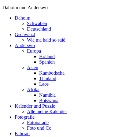
Dahoim und Anderswo
Dahoim
Schwaben
Deutschland
Gschwäzd
Wia ma hald so said
Anderswo
Europa
Holland
Spanien
Asien
Kambodscha
Thailand
Laos
Afrika
Namibia
Botswana
Kalender und Puzzle
Alle meine Kalender
Fotografie
Fotoparade
Foto und Co
Fahrrad