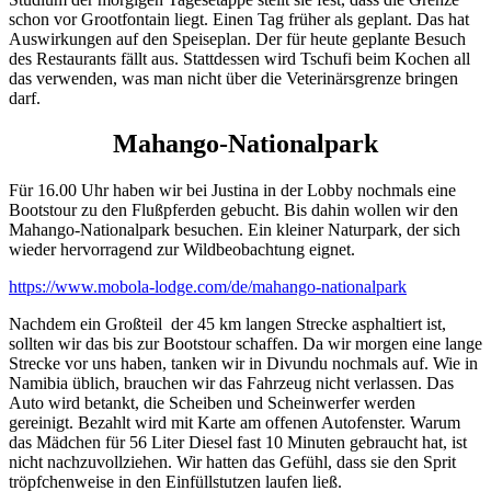
schon vor Grootfontain liegt. Einen Tag früher als geplant. Das hat
Auswirkungen auf den Speiseplan. Der für heute geplante Besuch
des Restaurants fällt aus. Stattdessen wird Tschufi beim Kochen all
das verwenden, was man nicht über die Veterinärsgrenze bringen
darf.
Mahango-Nationalpark
Für 16.00 Uhr haben wir bei Justina in der Lobby nochmals eine
Bootstour zu den Flußpferden gebucht. Bis dahin wollen wir den
Mahango-Nationalpark besuchen. Ein kleiner Naturpark, der sich
wieder hervorragend zur Wildbeobachtung eignet.
https://www.mobola-lodge.com/de/mahango-nationalpark
Nachdem ein Großteil der 45 km langen Strecke asphaltiert ist,
sollten wir das bis zur Bootstour schaffen. Da wir morgen eine lange
Strecke vor uns haben, tanken wir in Divundu nochmals auf. Wie in
Namibia üblich, brauchen wir das Fahrzeug nicht verlassen. Das
Auto wird betankt, die Scheiben und Scheinwerfer werden
gereinigt. Bezahlt wird mit Karte am offenen Autofenster. Warum
das Mädchen für 56 Liter Diesel fast 10 Minuten gebraucht hat, ist
nicht nachzuvollziehen. Wir hatten das Gefühl, dass sie den Sprit
tröpfchenweise in den Einfüllstutzen laufen ließ.