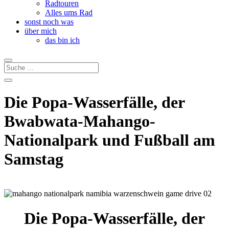
Radtouren
Alles ums Rad
sonst noch was
über mich
das bin ich
Die Popa-Wasserfälle, der
Bwabwata-Mahango-
Nationalpark und Fußball am
Samstag
Die Popa-Wasserfälle, der