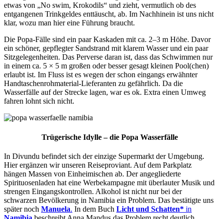
etwas von „No swim, Krokodils“ und zieht, vermutlich ob des
entgangenen Trinkgeldes enttäuscht, ab. Im Nachhinein ist uns nicht
klar, wozu man hier eine Führung braucht.
Die Popa-Fälle sind ein paar Kaskaden mit ca. 2–3 m Höhe. Davor
ein schöner, gepflegter Sandstrand mit klarem Wasser und ein paar
Sitzgelegenheiten. Das Perverse daran ist, dass das Schwimmen nur
in einem ca. 5 × 5 m großen oder besser gesagt kleinen Pool(chen)
erlaubt ist. Im Fluss ist es wegen der schon eingangs erwähnter
Handtaschenrohmaterial-Lieferanten zu gefährlich. Da die
Wasserfälle auf der Strecke lagen, war es ok. Extra einen Umweg
fahren lohnt sich nicht.
Trügerische Idylle – die Popa Wasserfälle
In Divundu befindet sich der einzige Supermarkt der Umgebung.
Hier ergänzen wir unseren Reiseproviant. Auf dem Parkplatz
hängen Massen von Einheimischen ab. Der angegliederte
Spirituosenladen hat eine Werbekampagne mit überlauter Musik und
strengen Eingangskontrollen. Alkohol ist nicht nur bei der
schwarzen Bevölkerung in Namibia ein Problem. Das bestätigte uns
später noch
Manuela
.
In dem Buch
Licht und Schatten*
in
Namibia
beschreibt Anna Mandus das Problem recht deutlich.