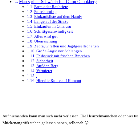
Man spricht Schwäbisch – Camp Oubokberg
Farm oder Raubtiere
Fotoshooting
Einkaufsliste auf dem Handy
Lange auf der Straße
Einkaufen in Omaruru
Schrittgeschwindigkeit
Alles wird gut
Überraschung
Zebra, Giraffen und Jagdgesellschaften
Große Angst vor Schlangen
Frühstück mit frischen Brötchen
Sicherheit
Auf den Berg
Vermietet
.
Hier die Route auf Komoot
Auf niemanden kann man sich mehr verlassen. Die Heinzelmännchen oder hier tref
Mückenangriffs stehen gelassen haben, selber ab.😕