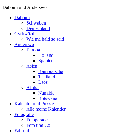
Dahoim und Anderswo
Dahoim
Schwaben
Deutschland
Gschwäzd
Wia ma hald so said
Anderswo
Europa
Holland
Spanien
Asien
Kambodscha
Thailand
Laos
Afrika
Namibia
Botswana
Kalender und Puzzle
Alle meine Kalender
Fotografie
Fotoparade
Foto und Co
Fahrrad