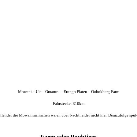
Mowani – Uis – Omaruru – Erongo Plateu – Oubokberg-Farm
Fahrstecke: 310km
fender die Mowanimännchen waren über Nacht leider nicht hier. Demzufolge spüle 
Farm oder Raubtiere