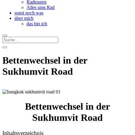
Radtouren
Alles ums Rad
sonst noch was
über mich
das bin ich
Bettenwechsel in der
Sukhumvit Road
Bettenwechsel
in der
Sukhumvit Road
Inhaltsverzeichnis