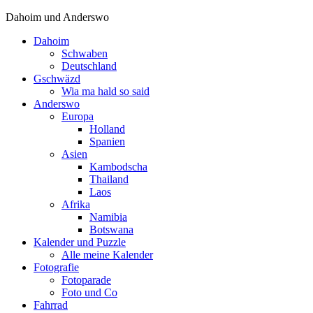
Dahoim und Anderswo
Dahoim
Schwaben
Deutschland
Gschwäzd
Wia ma hald so said
Anderswo
Europa
Holland
Spanien
Asien
Kambodscha
Thailand
Laos
Afrika
Namibia
Botswana
Kalender und Puzzle
Alle meine Kalender
Fotografie
Fotoparade
Foto und Co
Fahrrad