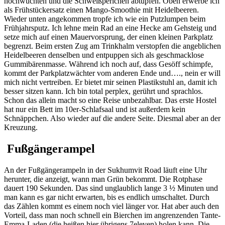
hochwuchten und die Schweißperlchen abtupfen. Oben erwerbe ich
als Frühstückersatz einen Mango-Smoothie mit Heidelbeeren.
Wieder unten angekommen tropfe ich wie ein Putzlumpen beim
Frühjahrsputz. Ich lehne mein Rad an eine Hecke am Gehsteig und
setze mich auf einen Mauervorsprung, der einen kleinen Parkplatz
begrenzt. Beim ersten Zug am Trinkhalm verstopfen die angeblichen
Heidelbeeren denselben und entpuppen sich als geschmacklose
Gummibärenmasse. Während ich noch auf, dass Gesöff schimpfe,
kommt der Parkplatzwächter vom anderen Ende und…., nein er will
mich nicht vertreiben. Er bietet mir seinen Plastikstuhl an, damit ich
besser sitzen kann. Ich bin total perplex, gerührt und sprachlos.
Schon das allein macht so eine Reise unbezahlbar. Das erste Hostel
hat nur ein Bett im 10er-Schlafsaal und ist außerdem kein
Schnäppchen. Also wieder auf die andere Seite. Diesmal aber an der
Kreuzung.
Fußgängerampel
An der Fußgängerampeln in der Sukhumvit Road läuft eine Uhr
herunter, die anzeigt, wann man Grün bekommt. Die Rotphase
dauert 190 Sekunden. Das sind unglaublich lange 3 ½ Minuten und
man kann es gar nicht erwarten, bis es endlich umschaltet. Durch
das Zählen kommt es einem noch viel länger vor. Hat aber auch den
Vorteil, dass man noch schnell ein Bierchen im angrenzenden Tante-
Emma-Laden (die heißen hier übrigens 7eleven) holen kann. Die