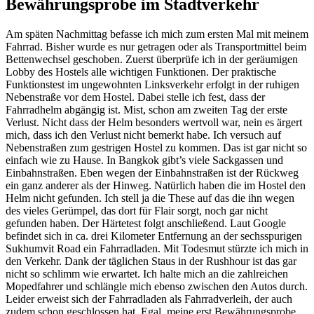
Bewährungsprobe im Stadtverkehr
Am späten Nachmittag befasse ich mich zum ersten Mal mit meinem
Fahrrad. Bisher wurde es nur getragen oder als Transportmittel beim
Bettenwechsel geschoben. Zuerst überprüfe ich in der geräumigen
Lobby des Hostels alle wichtigen Funktionen. Der praktische
Funktionstest im ungewohnten Linksverkehr erfolgt in der ruhigen
Nebenstraße vor dem Hostel. Dabei stelle ich fest, dass der
Fahrradhelm abgängig ist. Mist, schon am zweiten Tag der erste
Verlust. Nicht dass der Helm besonders wertvoll war, nein es ärgert
mich, dass ich den Verlust nicht bemerkt habe. Ich versuch auf
Nebenstraßen zum gestrigen Hostel zu kommen. Das ist gar nicht so
einfach wie zu Hause. In Bangkok gibt’s viele Sackgassen und
Einbahnstraßen. Eben wegen der Einbahnstraßen ist der Rückweg
ein ganz anderer als der Hinweg. Natürlich haben die im Hostel den
Helm nicht gefunden. Ich stell ja die These auf das die ihn wegen
des vieles Gerümpel, das dort für Flair sorgt, noch gar nicht
gefunden haben. Der Härtetest folgt anschließend. Laut Google
befindet sich in ca. drei Kilometer Entfernung an der sechsspurigen
Sukhumvit Road ein Fahrradladen. Mit Todesmut stürzte ich mich in
den Verkehr. Dank der täglichen Staus in der Rushhour ist das gar
nicht so schlimm wie erwartet. Ich halte mich an die zahlreichen
Mopedfahrer und schlängle mich ebenso zwischen den Autos durch.
Leider erweist sich der Fahrradladen als Fahrradverleih, der auch
zudem schon geschlossen hat. Egal, meine erst Bewährungsprobe