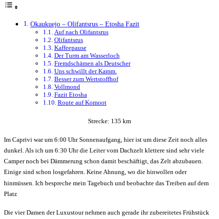
Okaukuejo – Olifantsrus – Etosha Fazit
Auf nach Olifantsrus
Olifantsrus
Kaffeepause
Der Turm am Wasserloch
Fremdschämen als Deutscher
Uns schwillt der Kamm.
Besser zum Wertstoffhof
Vollmond
Fazit Etosha
Route auf Komoot
Strecke: 135 km
Im Caprivi war um 6:00 Uhr Sonnenaufgang, hier ist um diese Zeit noch alles
dunkel. Als ich um 6:30 Uhr die Leiter vom Dachzelt klettere sind sehr viele
Camper noch bei Dämmerung schon damit beschäftigt, das Zelt abzubauen.
Einige sind schon losgefahren. Keine Ahnung, wo die hinwollen oder
hinmüssen. Ich bespreche mein Tagebuch und beobachte das Treiben auf dem
Platz
Die vier Damen der Luxustour nehmen auch gerade ihr zubereitetes Frühstück