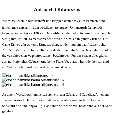
Auf nach Olifantsrus
Wir frühstücken in aller Ruhe
☕️
und klappen dann das Zelt zusammen, und
fahren ganz entspannt zum westlichen gelegenen Olifantsrush Camp. Die
Fahrstrecke beträgt ca. 130 km. Das Gebiet wurde viel später erschlossen und ist
wenig frequentiert. Dementsprechend sind die Straßen in gutem Zustand. Für
Game-Drives gibt es keine Rundstrecken, sondern nur ein paar Wasserlöcher
200–500 Meter auf Stichstraßen abseits der Hauptstraße. Im Reiseführer werden
die verschiedenen Vegetationszonen beschrieben. Für uns schaut alles gleich
aus, nur kniehohes Gebüsch und keine Tiere. Vegetation hin oder her, wir sind
auf Wildtiersafari und nicht auf Schwammerlsuche.
An einem Wasserloch tummelten sich ein paar Zebras und Gazellen. An einem
zweiten Wasserloch noch zwei Elefanten, ziemlich weit entfernt. Das war’s!
Sonst nur öde und langweilig. Das haben wir schon viel besser und aus der Nähe
gesehen.