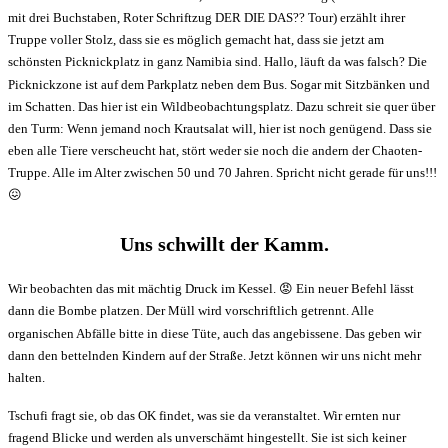
mit drei Buchstaben, Roter Schriftzug DER DIE DAS?? Tour) erzählt ihrer
Truppe voller Stolz, dass sie es möglich gemacht hat, dass sie jetzt am
schönsten Picknickplatz in ganz Namibia sind. Hallo, läuft da was falsch? Die
Picknickzone ist auf dem Parkplatz neben dem Bus. Sogar mit Sitzbänken und
im Schatten. Das hier ist ein Wildbeobachtungsplatz. Dazu schreit sie quer über
den Turm: Wenn jemand noch Krautsalat will, hier ist noch genügend. Dass sie
eben alle Tiere verscheucht hat, stört weder sie noch die andern der Chaoten-
Truppe. Alle im Alter zwischen 50 und 70 Jahren. Spricht nicht gerade für uns!!!
😖
Uns schwillt der Kamm.
Wir beobachten das mit mächtig Druck im Kessel.
😡
Ein neuer Befehl lässt
dann die Bombe platzen. Der Müll wird vorschriftlich getrennt. Alle
organischen Abfälle bitte in diese Tüte, auch das angebissene. Das geben wir
dann den bettelnden Kindern auf der Straße. Jetzt können wir uns nicht mehr
halten.
Tschufi fragt sie, ob das OK findet, was sie da veranstaltet. Wir ernten nur
fragend Blicke und werden als unverschämt hingestellt. Sie ist sich keiner