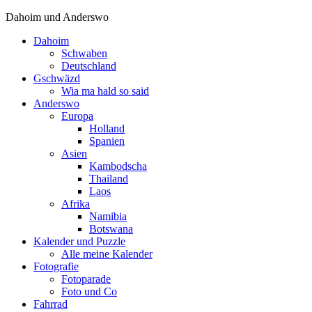
Dahoim und Anderswo
Dahoim
Schwaben
Deutschland
Gschwäzd
Wia ma hald so said
Anderswo
Europa
Holland
Spanien
Asien
Kambodscha
Thailand
Laos
Afrika
Namibia
Botswana
Kalender und Puzzle
Alle meine Kalender
Fotografie
Fotoparade
Foto und Co
Fahrrad