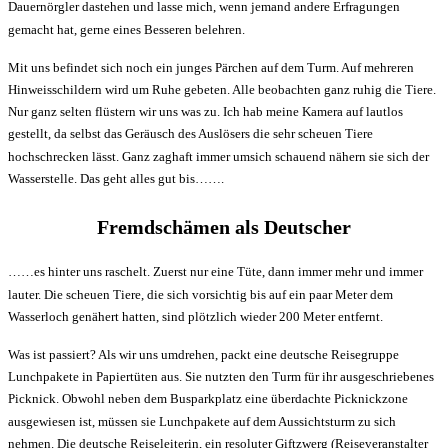
Dauernörgler dastehen und lasse mich, wenn jemand andere Erfragungen
gemacht hat, gerne eines Besseren belehren.
Mit uns befindet sich noch ein junges Pärchen auf dem Turm. Auf mehreren
Hinweisschildern wird um Ruhe gebeten. Alle beobachten ganz ruhig die Tiere.
Nur ganz selten flüstern wir uns was zu. Ich hab meine Kamera auf lautlos
gestellt, da selbst das Geräusch des Auslösers die sehr scheuen Tiere
hochschrecken lässt. Ganz zaghaft immer umsich schauend nähern sie sich der
Wasserstelle. Das geht alles gut bis…….
Fremdschämen als Deutscher
……es hinter uns raschelt. Zuerst nur eine Tüte, dann immer mehr und immer
lauter. Die scheuen Tiere, die sich vorsichtig bis auf ein paar Meter dem
Wasserloch genähert hatten, sind plötzlich wieder 200 Meter entfernt.
Was ist passiert? Als wir uns umdrehen, packt eine deutsche Reisegruppe
Lunchpakete in Papiertüten aus. Sie nutzten den Turm für ihr ausgeschriebenes
Picknick. Obwohl neben dem Busparkplatz eine überdachte Picknickzone
ausgewiesen ist, müssen sie Lunchpakete auf dem Aussichtsturm zu sich
nehmen. Die deutsche Reiseleiterin, ein resoluter Giftzwerg (Reiseveranstalter