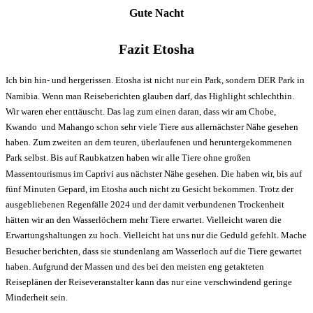
Gute Nacht
Fazit Etosha
Ich bin hin- und hergerissen. Etosha ist nicht nur ein Park, sondern DER Park in
Namibia. Wenn man Reiseberichten glauben darf, das Highlight schlechthin.
Wir waren eher enttäuscht. Das lag zum einen daran, dass wir am Chobe,
Kwando und Mahango schon sehr viele Tiere aus allernächster Nähe gesehen
haben. Zum zweiten an dem teuren, überlaufenen und heruntergekommenen
Park selbst. Bis auf Raubkatzen haben wir alle Tiere ohne großen
Massentourismus im Caprivi aus nächster Nähe gesehen. Die haben wir, bis auf
fünf Minuten Gepard, im Etosha auch nicht zu Gesicht bekommen. Trotz der
ausgebliebenen Regenfälle 2024 und der damit verbundenen Trockenheit
hätten wir an den Wasserlöchern mehr Tiere erwartet. Vielleicht waren die
Erwartungshaltungen zu hoch. Vielleicht hat uns nur die Geduld gefehlt. Mache
Besucher berichten, dass sie stundenlang am Wasserloch auf die Tiere gewartet
haben. Aufgrund der Massen und des bei den meisten eng getakteten
Reiseplänen der Reiseveranstalter kann das nur eine verschwindend geringe
Minderheit sein.