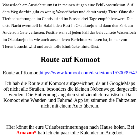
Wasserloch am Aussichtsturm ist in meinen Augen eine Fehlkonstruktion. Auf
dem Weg dorthin gibt es wenig Wasserlöcher und damit wenig Tiere. Ohne die
Tierbeobachtungen im Caprivi sind im Etosha drei Tage empfehlenswert. Die
erste Nacht eventuell in Halali, den Rest in Okaukuejo und dann den Park am
Anderson Gate verlassen. Positiv war auf jeden Fall das beleuchtete Wasserloch
im Okaukuejo das wie auch aus anderen Berichten zu lesen ist, immer von
Tieren besucht wird und auch tolle Eindrücke hinterlässt.
Route auf Komoot
Route auf Komoot
https://www.komoot.com/de-de/tour/1530099547
Ich hab die Route auf Komoot aufgezeichnet, da auf GoogleMaps
oft nicht alle Straßen, besonders die kleinen Nebenwege, dargestellt
werden. Die Entfernungsangaben sind ziemlich realistisch. Da
Komoot eine Wander- und Fahrrad-App ist, stimmen die Fahrzeiten
nicht mit einem Auto überein.
Hier könnt ihr eure Urlaubserrinnerungen nach Hause holen. Bei
Amazon*
hab ich ein paar tolle Kalender im Angebot.