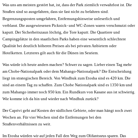
Was uns am meisten gestört hat, ist, dass der Park ziemlich verwahrlost ist. Die
Straßen sind so ausgefahren, dass sie fast nicht zu befahren sind.
Begrenzungsposten umgefahren, Entfernungshinweise unleserlich und
verblasst. Die ausgewiesenen Picknick- und WC-Zonen waren verschmutzt oder
kaputt. Der Sicherheitszaun löchrig, die Tore kaputt. Die Quartiere und
Campingplätze in den staatlichen Parks haben eine wesentlich schlechtere
Qualität bei deutlich höheren Preisen als bei privaten Anbietern oder
Hotelketten. Letzteres gilt auch für die Dünen im Sesriem.
Was würde ich heute anders machen? Schwer zu sagen. Lieber einen Tag mehr
am Chobe-Nationalpark oder dem Mahango-Nationalpark? Die Entscheidung
liegt im strategischen Bereich. Von Windhuk zum Etosha sind es 420 km. Die
sind an einem Tag zu schaffen. Zum Chobe Nationalpark sind es 1350 km und
zum Mahango immer noch 950 km. Ein Rundkurs von Kasane aus ist schwierig.
Wie komme ich da hin und wieder nach Windhuk zurück?
Der Caprivi geht auf Kosten der südlichen Gebiete, oder man hängt noch zwei
Wochen an. Für vier Wochen sind die Entfernungen bei den
Straßenverhältnissen zu weit.
Im Etosha würden wir auf jeden Fall den Weg zum Olifantssrus sparen. Das