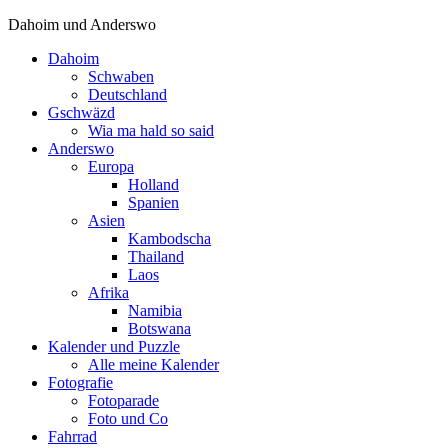
Dahoim und Anderswo
Dahoim
Schwaben
Deutschland
Gschwäzd
Wia ma hald so said
Anderswo
Europa
Holland
Spanien
Asien
Kambodscha
Thailand
Laos
Afrika
Namibia
Botswana
Kalender und Puzzle
Alle meine Kalender
Fotografie
Fotoparade
Foto und Co
Fahrrad