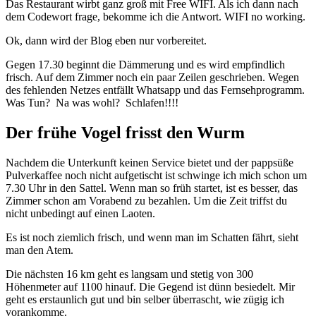
Das Restaurant wirbt ganz groß mit Free WIFI. Als ich dann nach
dem Codewort frage, bekomme ich die Antwort. WIFI no working.
Ok, dann wird der Blog eben nur vorbereitet.
Gegen 17.30 beginnt die Dämmerung und es wird empfindlich
frisch. Auf dem Zimmer noch ein paar Zeilen geschrieben. Wegen
des fehlenden Netzes entfällt Whatsapp und das Fernsehprogramm.
Was Tun? Na was wohl? Schlafen!!!!
Der frühe Vogel frisst den Wurm
Nachdem die Unterkunft keinen Service bietet und der pappsüße
Pulverkaffee noch nicht aufgetischt ist schwinge ich mich schon um
7.30 Uhr in den Sattel. Wenn man so früh startet, ist es besser, das
Zimmer schon am Vorabend zu bezahlen. Um die Zeit triffst du
nicht unbedingt auf einen Laoten.
Es ist noch ziemlich frisch, und wenn man im Schatten fährt, sieht
man den Atem.
Die nächsten 16 km geht es langsam und stetig von 300
Höhenmeter auf 1100 hinauf. Die Gegend ist dünn besiedelt. Mir
geht es erstaunlich gut und bin selber überrascht, wie zügig ich
vorankomme.