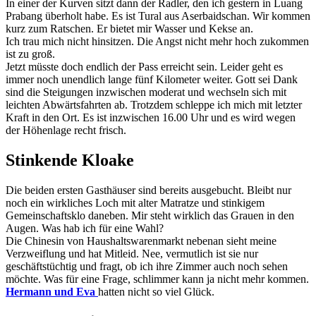
In einer der Kurven sitzt dann der Radler, den ich gestern in Luang
Prabang überholt habe. Es ist Tural aus Aserbaidschan. Wir kommen
kurz zum Ratschen. Er bietet mir Wasser und Kekse an.
Ich trau mich nicht hinsitzen. Die Angst nicht mehr hoch zukommen
ist zu groß.
Jetzt müsste doch endlich der Pass erreicht sein. Leider geht es
immer noch unendlich lange fünf Kilometer weiter. Gott sei Dank
sind die Steigungen inzwischen moderat und wechseln sich mit
leichten Abwärtsfahrten ab. Trotzdem schleppe ich mich mit letzter
Kraft in den Ort. Es ist inzwischen 16.00 Uhr und es wird wegen
der Höhenlage recht frisch.
Stinkende Kloake
Die beiden ersten Gasthäuser sind bereits ausgebucht. Bleibt nur
noch ein wirkliches Loch mit alter Matratze und stinkigem
Gemeinschaftsklo daneben. Mir steht wirklich das Grauen in den
Augen. Was hab ich für eine Wahl?
Die Chinesin von Haushaltswarenmarkt nebenan sieht meine
Verzweiflung und hat Mitleid. Nee, vermutlich ist sie nur
geschäftstüchtig und fragt, ob ich ihre Zimmer auch noch sehen
möchte. Was für eine Frage, schlimmer kann ja nicht mehr kommen.
Hermann und Eva
hatten nicht so viel Glück.