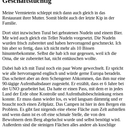
Geschäftstüchtig
Meine Vermieterin schleppt mich dann auch gleich in das
Restaurant ihrer Mutter. Somit bleibt auch der letzte Kip in der
Familie.
Dort sitzt inzwischen Tural bei gebratenen Nudeln und einem Bier.
Mir wird auch gleich ein Teller Nudeln vorgesetzt. Die Nudeln
wurden frisch zubereitet und haben hervorragend geschmeckt. Ich
bin aber so fertig, dass ich nicht mehr als 10 Bissen
hinunterbekomme. Selbst die hab ich nur gegessen, weil ich die
Oma, die sie zubereitet hat, nicht enttäuschen wollte.
Dabei hab ich mit Tural noch ein paar Worte gewechselt. Er spricht
wie alle hervorragend englisch und würde gerne Europa beradeln.
Das scheitert aber an dem Schengener Abkommen, das ihm nur eine
90-tägige Aufenthaltsdauer zugesteht. Er erzählt, dass er 6 Jahre bei
der UNO gearbeitet hat. Da hatte er einen Pass, mit dem er in jedes
Land der Erde ohne Kontrolle und Aufenthaltsbeschränkung reisen
konnte. Er muss dann wieder los, es wird langsam dämmrig und er
braucht noch einen Zeltplatz. Das Campen ist hier in den Bergen ein
Problem. Es gibt fast nirgends eine ebene Fläche zum Zelt aufstellen
und wenn dann ist es oft eine schmale Stelle, die von den
Bewohnern dem Berg abgeluchst wurde und selbst benötigt wird.
Außerdem sind die steinigen Flächen alles andere als kuschlige