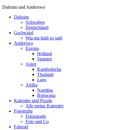
Dahoim und Anderswo
Dahoim
Schwaben
Deutschland
Gschwäzd
Wia ma hald so said
Anderswo
Europa
Holland
Spanien
Asien
Kambodscha
Thailand
Laos
Afrika
Namibia
Botswana
Kalender und Puzzle
Alle meine Kalender
Fotografie
Fotoparade
Foto und Co
Fahrrad