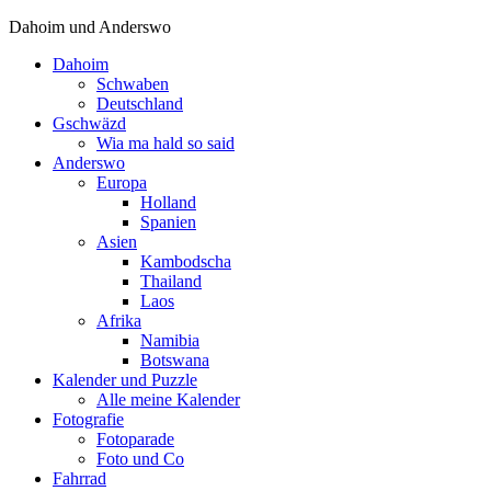
Dahoim und Anderswo
Dahoim
Schwaben
Deutschland
Gschwäzd
Wia ma hald so said
Anderswo
Europa
Holland
Spanien
Asien
Kambodscha
Thailand
Laos
Afrika
Namibia
Botswana
Kalender und Puzzle
Alle meine Kalender
Fotografie
Fotoparade
Foto und Co
Fahrrad