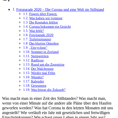
Fotoparade 2020 – Die Corona und eine Welt im Stillstand
Fragen über Fragen.
Was haben wir vermisst
Die Kontakte fehlen
Corona bekommt ein Gesicht
Was fehlt?
Fotoparade 2020
Toilettenpapier
Das blutige Osterfest
„Upcycling“
Sommer in Zeeland
Springreiten
Radltour
Rund um die Zugspitze
Der Walchensee
Wieder mal Föhn
Wunder?
Kalender
Gewonnen
Was bringt die Zukunft?
Was macht man in einer Zeit des Stillstandes? Was macht man,
wenn von einer Minute auf die andere alle Pläne über den Haufen
geworfen werden? Was hat Corona in den letzten Monaten mit uns
angestellt? Wie verläuft ein Jahr mit gesetzlichen und freiwilligen
Einschränkungen? Wie schaut unser Leben in einem Jahr aus?